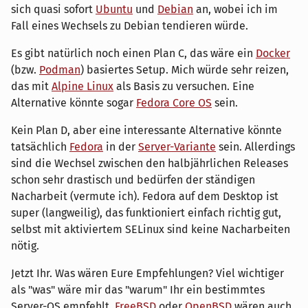
sich quasi sofort
Ubuntu
und
Debian
an, wobei ich im
Fall eines Wechsels zu Debian tendieren würde.
Es gibt natürlich noch einen Plan C, das wäre ein
Docker
(bzw.
Podman
) basiertes Setup. Mich würde sehr reizen,
das mit
Alpine Linux
als Basis zu versuchen. Eine
Alternative könnte sogar
Fedora Core OS
sein.
Kein Plan D, aber eine interessante Alternative könnte
tatsächlich
Fedora
in der
Server-Variante
sein. Allerdings
sind die Wechsel zwischen den halbjährlichen Releases
schon sehr drastisch und bedürfen der ständigen
Nacharbeit (vermute ich). Fedora auf dem Desktop ist
super (langweilig), das funktioniert einfach richtig gut,
selbst mit aktiviertem SELinux sind keine Nacharbeiten
nötig.
Jetzt Ihr. Was wären Eure Empfehlungen? Viel wichtiger
als "was" wäre mir das "warum" Ihr ein bestimmtes
Server-OS empfehlt.
FreeBSD
oder
OpenBSD
wären auch