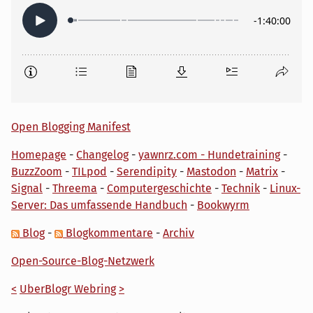
Open Blogging Manifest
Homepage
-
Changelog
-
yawnrz.com - Hundetraining
-
BuzzZoom
-
TILpod
-
Serendipity
-
Mastodon
-
Matrix
-
Signal
-
Threema
-
Computergeschichte
-
Technik
-
Linux-
Server: Das umfassende Handbuch
-
Bookwyrm
Blog
-
Blogkommentare
-
Archiv
Open-Source-Blog-Netzwerk
<
UberBlogr Webring
>