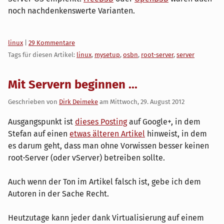
noch nachdenkenswerte Varianten.
Kategorien:
linux
|
29 Kommentare
Tags für diesen Artikel:
linux
,
mysetup
,
osbn
,
root-server
,
server
Mit Servern beginnen ...
Geschrieben von
Dirk Deimeke
am
Mittwoch, 29. August 2012
Ausgangspunkt ist
dieses Posting
auf Google+, in dem
Stefan auf einen
etwas älteren Artikel
hinweist, in dem
es darum geht, dass man ohne Vorwissen besser keinen
root-Server (oder vServer) betreiben sollte.
Auch wenn der Ton im Artikel falsch ist, gebe ich dem
Autoren in der Sache Recht.
Heutzutage kann jeder dank Virtualisierung auf einem