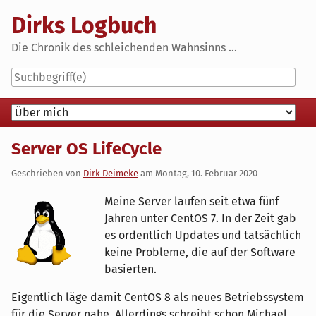
Skip
Dirks Logbuch
to
content
Die Chronik des schleichenden Wahnsinns ...
Navigation
Server OS LifeCycle
Geschrieben von
Dirk Deimeke
am
Montag, 10. Februar 2020
Meine Server laufen seit etwa fünf
Jahren unter CentOS 7. In der Zeit gab
es ordentlich Updates und tatsächlich
keine Probleme, die auf der Software
basierten.
Eigentlich läge damit CentOS 8 als neues Betriebssystem
für die Server nahe. Allerdings schreibt schon Michael