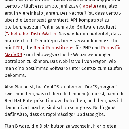
CentOS 7 läuft erst am 30. Juni 2024 (
Tabelle
) aus, also
erst in viereinhalb Jahren. Der Nachteil ist, dass CentOS
über die Lebenszeit garantiert, API-kompatibel zu
bleiben, was zum Teil in sehr alter Software resultiert
(
Tabelle bei DistroWatch
. Das wiederum bedeutet, dass
man reichlich Fremdrepositories verwenden muss - bei
mir
EPEL
, die
Remi-Repostitories
für PHP und
Repos für
MariaDB
- um halbwegs aktuelle Webanwendungen
betreiben zu können. Das Web ist voll von Fragen, wie
man eine bestimmte Software unter CentOS zum Laufen
bekommt.
Also Plan A ist, bei CentOS zu bleiben. Die "Synergien"
zwischen dem, was ich beruflich mache(n muss), nämlich
Red Hat Enterprise Linux zu betreiben, und dem, was ich
dann privat mache, sind schon sehr gross. Bedingung
dafür wäre, dass es regelmässiger Updates gibt.
Plan B wäre, die Distribution zu wechseln, hier bieten