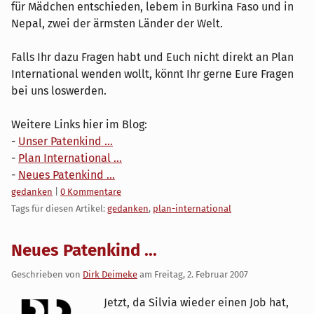
für Mädchen entschieden, lebem in Burkina Faso und in
Nepal, zwei der ärmsten Länder der Welt.
Falls Ihr dazu Fragen habt und Euch nicht direkt an Plan
International wenden wollt, könnt Ihr gerne Eure Fragen
bei uns loswerden.
Weitere Links hier im Blog:
-
Unser Patenkind ...
-
Plan International ...
-
Neues Patenkind ...
Kategorien:
gedanken
|
0 Kommentare
Tags für diesen Artikel:
gedanken
,
plan-international
Neues Patenkind ...
Geschrieben von
Dirk Deimeke
am
Freitag, 2. Februar 2007
Jetzt, da Silvia wieder einen Job hat,