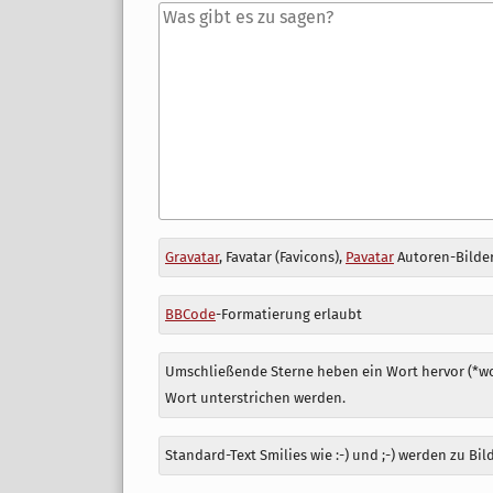
Antwort
Gravatar
, Favatar (Favicons),
Pavatar
Autoren-Bilder
zu
BBCode
-Formatierung erlaubt
Umschließende Sterne heben ein Wort hervor (*wor
Wort unterstrichen werden.
Standard-Text Smilies wie :-) und ;-) werden zu Bil