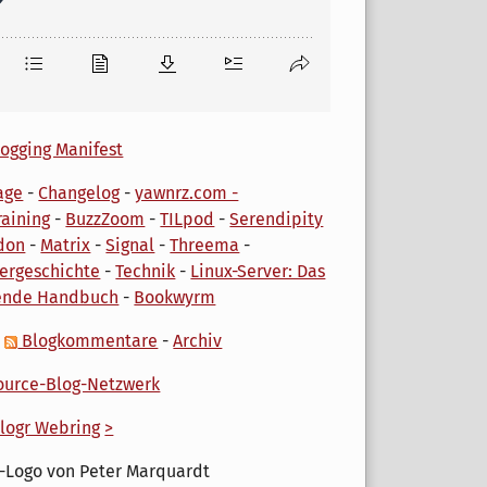
ogging Manifest
age
-
Changelog
-
yawnrz.com -
aining
-
BuzzZoom
-
TILpod
-
Serendipity
don
-
Matrix
-
Signal
-
Threema
-
ergeschichte
-
Technik
-
Linux-Server: Das
ende Handbuch
-
Bookwyrm
-
Blogkommentare
-
Archiv
urce-Blog-Netzwerk
logr Webring
>
-Logo von Peter Marquardt