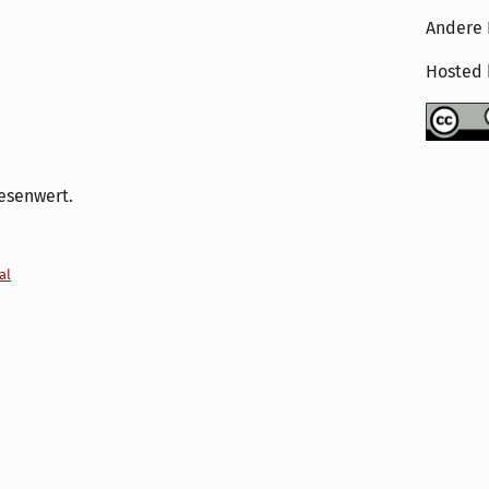
Andere 
Hosted
esenwert.
al