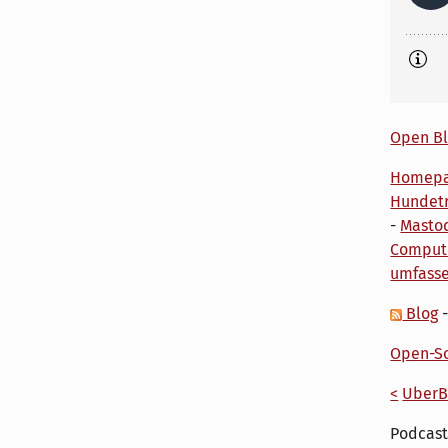
Open Bl
Homep
Hundetr
-
Masto
Comput
umfass
Blog
Open-So
<
UberB
Podcast