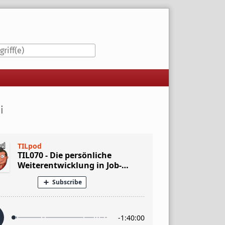
iste
i