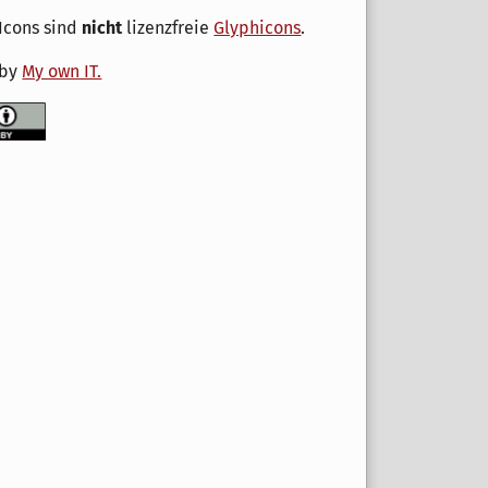
Icons sind
nicht
lizenzfreie
Glyphicons
.
 by
My own IT.