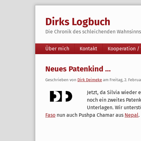
Skip
to
Dirks Logbuch
content
Die Chronik des schleichenden Wahnsinns 
Navigation
Über mich
Kontakt
Kooperation /
Neues Patenkind ...
Geschrieben von
Dirk Deimeke
am
Freitag, 2. Febru
Jetzt, da Silvia wieder
noch ein zweites Paten
Unterlagen. Wir unter
Faso
nun auch Pushpa Chamar aus
Nepal
.