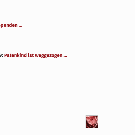
Spenden ...
9
:
Patenkind ist weggezogen ...