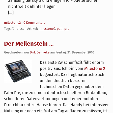
Samsung Galaxy S und einige HTC Modelle sicher
nicht weit dahinter liegen.
[...]
Kategorien:
milestone2
|
0 Kommentare
Tags für diesen Artikel:
milestone2
,
palmpre
Der Meilenstein ...
Geschrieben von
Dirk Deimeke
am
Freitag, 31. Dezember 2010
Das erste Zwischenfazit fällt enorm
positiv aus. Ich bin vom
Milestone 2
begeistert. Das liegt natürlich auch
an den deutlich besseren
technischen Daten gegenüber dem
Palm Pre, die zu einem deutlich schnelleren Bildaufbau,
schnelleren Datenverbindungen und einer mobilen
Erreichbarkeit zu Hause führen. Das Handy bei intensiver
Nutzung nur noch ein Mal am Tag aufladen zu müssen, ist