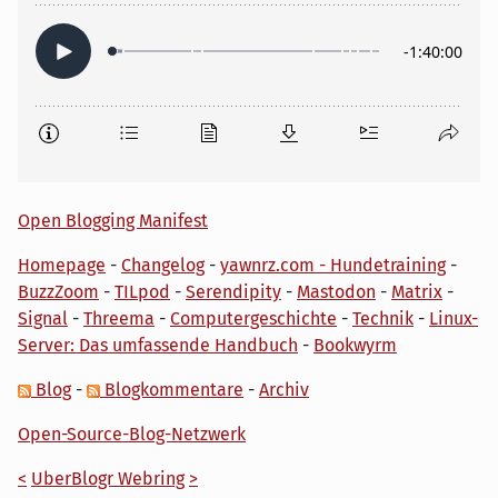
Open Blogging Manifest
Homepage
-
Changelog
-
yawnrz.com - Hundetraining
-
BuzzZoom
-
TILpod
-
Serendipity
-
Mastodon
-
Matrix
-
Signal
-
Threema
-
Computergeschichte
-
Technik
-
Linux-
Server: Das umfassende Handbuch
-
Bookwyrm
Blog
-
Blogkommentare
-
Archiv
Open-Source-Blog-Netzwerk
<
UberBlogr Webring
>