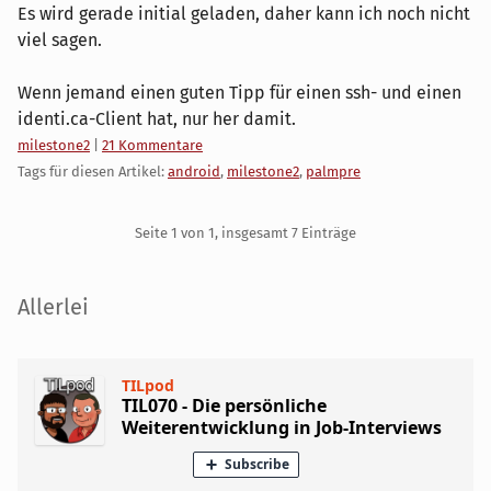
Es wird gerade initial geladen, daher kann ich noch nicht
viel sagen.
Wenn jemand einen guten Tipp für einen ssh- und einen
identi.ca-Client hat, nur her damit.
Kategorien:
milestone2
|
21 Kommentare
Tags für diesen Artikel:
android
,
milestone2
,
palmpre
Pagination
Seite 1 von 1, insgesamt 7 Einträge
Seitenleiste
Allerlei