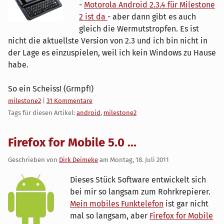
-
Motorola Android 2.3.4 für Milestone
2 ist da
- aber dann gibt es auch
gleich die Wermutstropfen. Es ist
nicht die aktuellste Version von 2.3 und ich bin nicht in
der Lage es einzuspielen, weil ich kein Windows zu Hause
habe.
So ein Scheiss! (Grmpf!)
Kategorien:
milestone2
|
31 Kommentare
Tags für diesen Artikel:
android
,
milestone2
Firefox for Mobile 5.0 ...
Geschrieben von
Dirk Deimeke
am
Montag, 18. Juli 2011
Dieses Stück Software entwickelt sich
bei mir so langsam zum Rohrkrepierer.
Mein mobiles Funktelefon
ist gar nicht
mal so langsam, aber
Firefox for Mobile