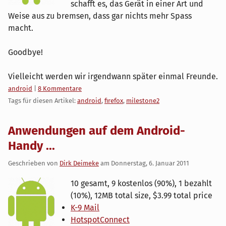
schafft es, das Gerät in einer Art und
Weise aus zu bremsen, dass gar nichts mehr Spass
macht.
Goodbye!
Vielleicht werden wir irgendwann später einmal Freunde.
Kategorien:
android
|
8 Kommentare
Tags für diesen Artikel:
android
,
firefox
,
milestone2
Anwendungen auf dem Android-
Handy ...
Geschrieben von
Dirk Deimeke
am
Donnerstag, 6. Januar 2011
10 gesamt, 9 kostenlos (90%), 1 bezahlt
(10%), 12MB total size, $3.99 total price
K-9 Mail
HotspotConnect