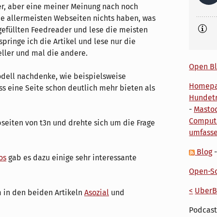
er, aber eine meiner Meinung nach noch
die allermeisten Webseiten nichts haben, was
 gefüllten Feedreader und lese die meisten
pringe ich die Artikel und lese nur die
neller und mal die andere.
Open Bl
odell nachdenke, wie beispielsweise
Homep
 eine Seite schon deutlich mehr bieten als
Hundetr
-
Masto
Comput
bseiten von t3n und drehte sich um die Frage
umfass
Blog
os
gab es dazu einige sehr interessante
Open-So
<
UberB
m in den beiden Artikeln
Asozial
und
Podcast