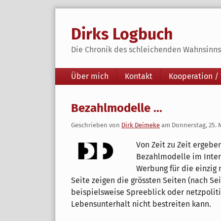
Skip
to
Dirks Logbuch
content
Die Chronik des schleichenden Wahnsinns 
Navigation
Über mich
Kontakt
Kooperation /
Bezahlmodelle ...
Geschrieben von
Dirk Deimeke
am
Donnerstag, 25. 
Von Zeit zu Zeit ergebe
Bezahlmodelle im Intern
Werbung für die einzig
Seite zeigen die grössten Seiten (nach Sei
beispielsweise Spreeblick oder netzpolit
Lebensunterhalt nicht bestreiten kann.