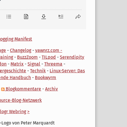
ogging Manifest
age
-
Changelog
-
yawnrz.com -
aining
-
BuzzZoom
-
TILpod
-
Serendipity
don
-
Matrix
-
Signal
-
Threema
-
ergeschichte
-
Technik
-
Linux-Server: Das
ende Handbuch
-
Bookwyrm
-
Blogkommentare
-
Archiv
urce-Blog-Netzwerk
logr Webring
>
-Logo von Peter Marquardt