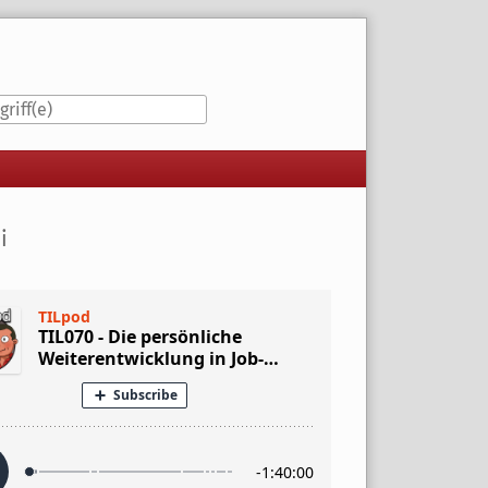
iste
i