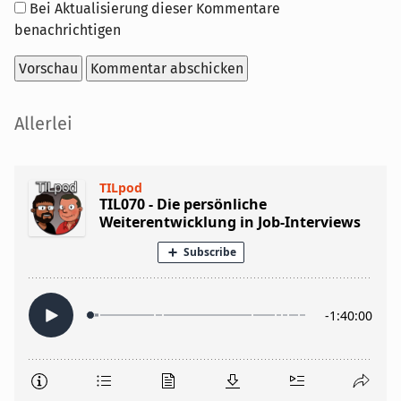
Optionen
Bei Aktualisierung dieser Kommentare
benachrichtigen
Seitenleiste
Allerlei