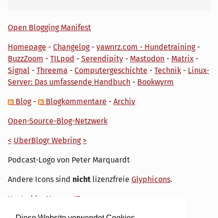
Open Blogging Manifest
Homepage
-
Changelog
-
yawnrz.com - Hundetraining
-
BuzzZoom
-
TILpod
-
Serendipity
-
Mastodon
-
Matrix
-
Signal
-
Threema
-
Computergeschichte
-
Technik
-
Linux-
Server: Das umfassende Handbuch
-
Bookwyrm
Blog
-
Blogkommentare
-
Archiv
Open-Source-Blog-Netzwerk
<
UberBlogr Webring
>
Podcast-Logo von Peter Marquardt
Andere Icons sind
nicht
lizenzfreie
Glyphicons
.
Hosted by
My own IT.
Diese Website verwendet Cookies.