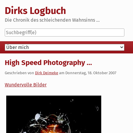
Skip
Dirks Logbuch
to
content
Die Chronik des schleichenden Wahnsinns ...
Navigation
High Speed Photography ...
Geschrieben von
Dirk Deimeke
am
Donnerstag, 18. Oktober 2007
Wundervolle Bilder