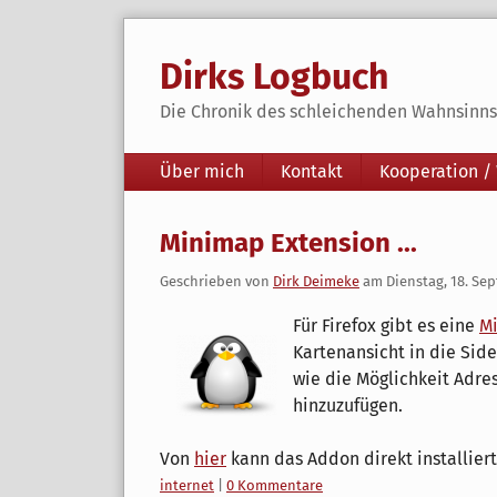
Skip
to
Dirks Logbuch
content
Die Chronik des schleichenden Wahnsinns 
Navigation
Über mich
Kontakt
Kooperation /
Minimap Extension ...
Geschrieben von
Dirk Deimeke
am
Dienstag, 18. Se
Für Firefox gibt es eine
M
Kartenansicht in die Side
wie die Möglichkeit Adre
hinzuzufügen.
Von
hier
kann das Addon direkt installier
Kategorien:
internet
|
0 Kommentare