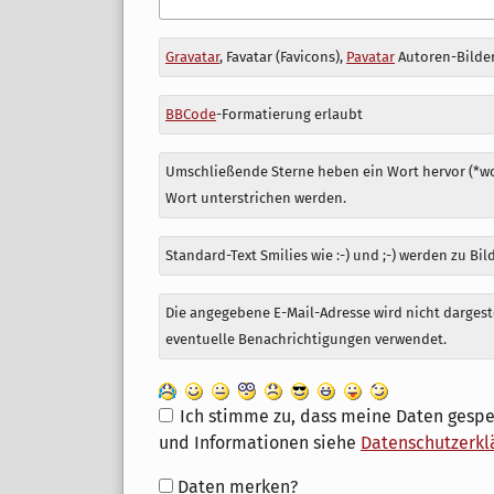
Antwort
Gravatar
, Favatar (Favicons),
Pavatar
Autoren-Bilder
zu
BBCode
-Formatierung erlaubt
Umschließende Sterne heben ein Wort hervor (*wor
Wort unterstrichen werden.
Standard-Text Smilies wie :-) und ;-) werden zu Bil
Die angegebene E-Mail-Adresse wird nicht dargeste
eventuelle Benachrichtigungen verwendet.
Ich stimme zu, dass meine Daten gespe
und Informationen siehe
Datenschutzerkl
Formular-
Daten merken?