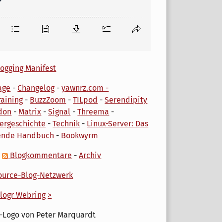
ogging Manifest
age
-
Changelog
-
yawnrz.com -
aining
-
BuzzZoom
-
TILpod
-
Serendipity
don
-
Matrix
-
Signal
-
Threema
-
ergeschichte
-
Technik
-
Linux-Server: Das
ende Handbuch
-
Bookwyrm
-
Blogkommentare
-
Archiv
urce-Blog-Netzwerk
logr Webring
>
-Logo von Peter Marquardt