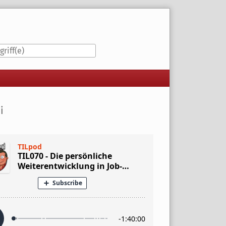
iste
i