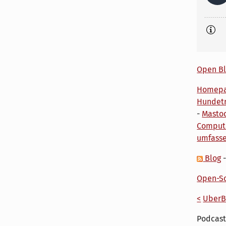
Open Bl
Homep
Hundetr
-
Masto
Comput
umfass
Blog
Open-So
<
UberB
Podcast