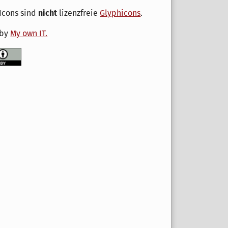
Icons sind
nicht
lizenzfreie
Glyphicons
.
 by
My own IT.