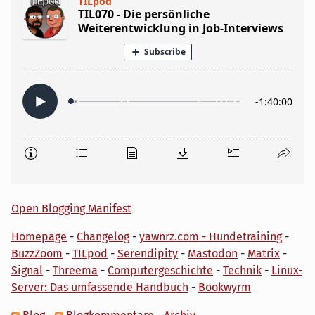
Open Blogging Manifest
Homepage
-
Changelog
-
yawnrz.com - Hundetraining
-
BuzzZoom
-
TILpod
-
Serendipity
-
Mastodon
-
Matrix
-
Signal
-
Threema
-
Computergeschichte
-
Technik
-
Linux-
Server: Das umfassende Handbuch
-
Bookwyrm