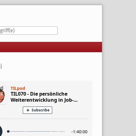
iste
i