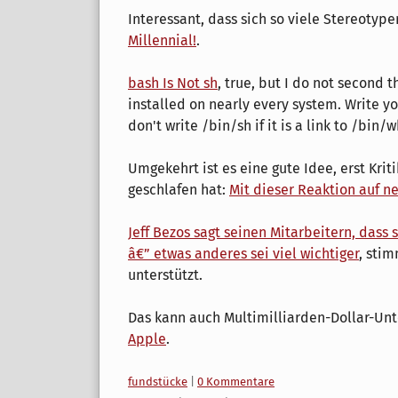
Interessant, dass sich so viele Stereotyp
Millennial!
.
bash Is Not sh
, true, but I do not second 
installed on nearly every system. Write yo
don't write /bin/sh if it is a link to /bin/
Umgekehrt ist es eine gute Idee, erst Kri
geschlafen hat:
Mit dieser Reaktion auf ne
Jeff Bezos sagt seinen Mitarbeitern, dass 
â€” etwas anderes sei viel wichtiger
, sti
unterstützt.
Das kann auch Multimilliarden-Dollar-U
Apple
.
Kategorien:
fundstücke
|
0 Kommentare