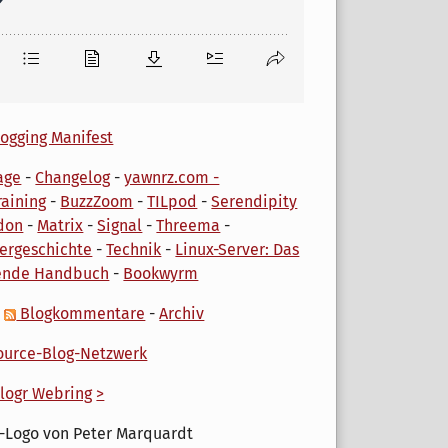
ogging Manifest
age
-
Changelog
-
yawnrz.com -
aining
-
BuzzZoom
-
TILpod
-
Serendipity
don
-
Matrix
-
Signal
-
Threema
-
ergeschichte
-
Technik
-
Linux-Server: Das
ende Handbuch
-
Bookwyrm
-
Blogkommentare
-
Archiv
urce-Blog-Netzwerk
logr Webring
>
-Logo von Peter Marquardt