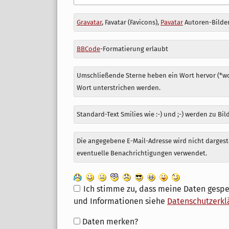
Antwort
Gravatar
, Favatar (Favicons),
Pavatar
Autoren-Bilder
zu
BBCode
-Formatierung erlaubt
Umschließende Sterne heben ein Wort hervor (*wor
Wort unterstrichen werden.
Standard-Text Smilies wie :-) und ;-) werden zu Bil
Die angegebene E-Mail-Adresse wird nicht dargeste
eventuelle Benachrichtigungen verwendet.
Ich stimme zu, dass meine Daten gespe
und Informationen siehe
Datenschutzerkl
Formular-
Daten merken?