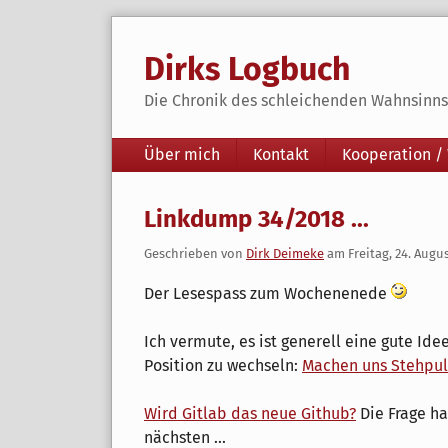
Skip
to
Dirks Logbuch
content
Die Chronik des schleichenden Wahnsinns 
Navigation
Über mich
Kontakt
Kooperation /
Linkdump 34/2018 ...
Geschrieben von
Dirk Deimeke
am
Freitag, 24. Augu
Der Lesespass zum Wochenenede
Ich vermute, es ist generell eine gute Id
Position zu wechseln:
Machen uns Stehpult
Wird Gitlab das neue Github?
Die Frage ha
nächsten ...