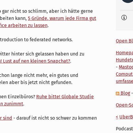
o gar nicht so schlimm, aber ich hätte gerne
rbeiten kann,
5 Gründe, warum jede Firma gut
fice arbeiten zu lassen
.
ntroduction to federated networks.
Open Bl
Homep
witter hinter sich gelassen haben und zu
Hundetr
! Lust auf nen kleinen Snapchat?
.
-
Masto
Comput
 schon lange nicht mehr, ein gutes und
umfass
len aber bis jetzt nicht gefunden.
Blog
nen Einzelbüros?
Ruhe bitte! Globale Studie
ten zunimmt
.
Open-So
<
UberB
r sind
- darauf ist nicht so schwer zu kommen
Podcast