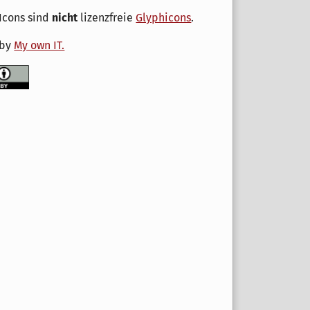
Icons sind
nicht
lizenzfreie
Glyphicons
.
 by
My own IT.