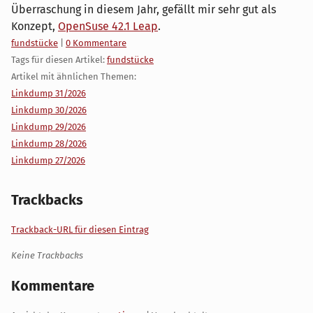
Überraschung in diesem Jahr, gefällt mir sehr gut als
Konzept,
OpenSuse 42.1 Leap
.
Kategorien:
fundstücke
|
0 Kommentare
Tags für diesen Artikel:
fundstücke
Artikel mit ähnlichen Themen:
Linkdump 31/2026
Linkdump 30/2026
Linkdump 29/2026
Linkdump 28/2026
Linkdump 27/2026
Trackbacks
Trackback-URL für diesen Eintrag
Keine Trackbacks
Kommentare