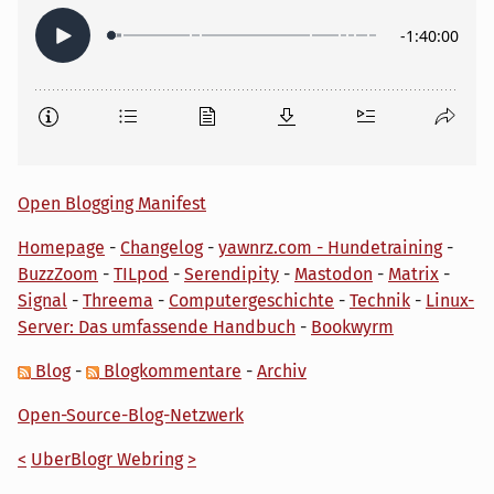
Open Blogging Manifest
Homepage
-
Changelog
-
yawnrz.com - Hundetraining
-
BuzzZoom
-
TILpod
-
Serendipity
-
Mastodon
-
Matrix
-
Signal
-
Threema
-
Computergeschichte
-
Technik
-
Linux-
Server: Das umfassende Handbuch
-
Bookwyrm
Blog
-
Blogkommentare
-
Archiv
Open-Source-Blog-Netzwerk
<
UberBlogr Webring
>