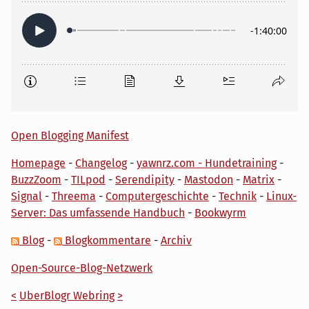
Open Blogging Manifest
Homepage
-
Changelog
-
yawnrz.com - Hundetraining
-
BuzzZoom
-
TILpod
-
Serendipity
-
Mastodon
-
Matrix
-
Signal
-
Threema
-
Computergeschichte
-
Technik
-
Linux-
Server: Das umfassende Handbuch
-
Bookwyrm
Blog
-
Blogkommentare
-
Archiv
Open-Source-Blog-Netzwerk
<
UberBlogr Webring
>