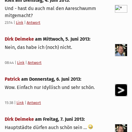
Klex am
Dienstag, 4. Juni 2013
:
Und - hast du auch mal den Aareschwumm
mitgemacht?
23:14
|
Link
|
Antwort
Dirk Deimeke
am
Mittwoch, 5. Juni 2013
:
Nein, das habe ich (noch) nicht.
08:44
|
Link
|
Antwort
Patrick
am
Donnerstag, 6. Juni 2013
:
Wow. Einfach nur Idyllisch und sehr schön.
15:38
|
Link
|
Antwort
Dirk Deimeke
am
Freitag, 7. Juni 2013
:
Hauptstädte dürfen auch schön sein ...