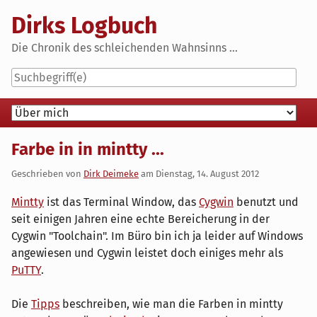
Skip
Dirks Logbuch
to
content
Die Chronik des schleichenden Wahnsinns ...
Navigation
Farbe in in mintty ...
Geschrieben von
Dirk Deimeke
am
Dienstag, 14. August 2012
Mintty
ist das Terminal Window, das
Cygwin
benutzt und
seit einigen Jahren eine echte Bereicherung in der
Cygwin "Toolchain". Im Büro bin ich ja leider auf Windows
angewiesen und Cygwin leistet doch einiges mehr als
PuTTY
.
Die
Tipps
beschreiben, wie man die Farben in mintty