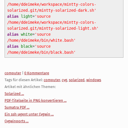
/home/ddeimeke/workspace/mintty-colors-
solarized.git/mintty-solarized-dark.sh'
alias
light
=
'source
/home/ddeimeke/workspace/mintty-colors-
solarized.git/mintty-solarized-light.sh'
alias
white
=
'source
/home/ddeimeke/bin/white.bash'
alias
black
=
'source
/home/ddeimeke/bin/black.bash'
Kategorien:
computer
|
0 Kommentare
Tags für diesen Artikel:
computer
,
cyg
,
solarized
,
windows
Artikel mit ähnlichen Themen:
Solarized ...
PDF-Titelseite in PNG konvertieren ...
Sumatra PDF ...
Ein ssh-agent unter Cygwin ...
Cygwinports ...