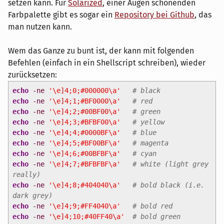
setzen kann. Für
Solarized
, einer Augen schonenden
Farbpalette gibt es sogar ein
Repository bei Github
, das
man nutzen kann.
Wem das Ganze zu bunt ist, der kann mit folgenden
Befehlen (einfach in ein Shellscript schreiben), wieder
zurücksetzen:
echo
-ne
'\e]4;0;#000000\a'
# black
echo
-ne
'\e]4;1;#BF0000\a'
# red
echo
-ne
'\e]4;2;#00BF00\a'
# green
echo
-ne
'\e]4;3;#BFBF00\a'
# yellow
echo
-ne
'\e]4;4;#0000BF\a'
# blue
echo
-ne
'\e]4;5;#BF00BF\a'
# magenta
echo
-ne
'\e]4;6;#00BFBF\a'
# cyan
echo
-ne
'\e]4;7;#BFBFBF\a'
# white (light grey
really)
echo
-ne
'\e]4;8;#404040\a'
# bold black (i.e.
dark grey)
echo
-ne
'\e]4;9;#FF4040\a'
# bold red
echo
-ne
'\e]4;10;#40FF40\a'
# bold green