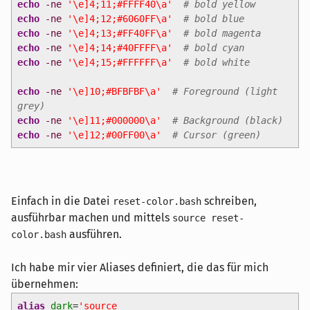
echo
-ne
'\e]4;11;#FFFF40\a'
# bold yellow
echo
-ne
'\e]4;12;#6060FF\a'
# bold blue
echo
-ne
'\e]4;13;#FF40FF\a'
# bold magenta
echo
-ne
'\e]4;14;#40FFFF\a'
# bold cyan
echo
-ne
'\e]4;15;#FFFFFF\a'
# bold white
echo
-ne
'\e]10;#BFBFBF\a'
# Foreground (light
grey)
echo
-ne
'\e]11;#000000\a'
# Background (black)
echo
-ne
'\e]12;#00FF00\a'
# Cursor (green)
Einfach in die Datei
schreiben,
reset-color.bash
ausführbar machen und mittels
source reset-
ausführen.
color.bash
Ich habe mir vier Aliases definiert, die das für mich
übernehmen:
alias
dark
=
'source