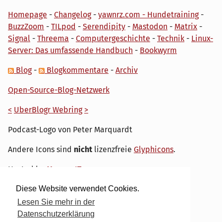
Homepage
-
Changelog
-
yawnrz.com - Hundetraining
-
BuzzZoom
-
TILpod
-
Serendipity
-
Mastodon
-
Matrix
-
Signal
-
Threema
-
Computergeschichte
-
Technik
-
Linux-
Server: Das umfassende Handbuch
-
Bookwyrm
Blog
-
Blogkommentare
-
Archiv
Open-Source-Blog-Netzwerk
<
UberBlogr Webring
>
Podcast-Logo von Peter Marquardt
Andere Icons sind
nicht
lizenzfreie
Glyphicons
.
Hosted by
My own IT.
Diese Website verwendet Cookies.
Lesen Sie mehr in der
Datenschutzerklärung