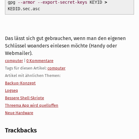
gpg
--armor
--export-secret-keys
KEYID
>
KEDID.sec.asc
Das lässt sich gut gebrauchen, wenn man den eigenen
Schlüssel woanders einlesen möchte (Handy oder
Webmailer).
Kategorien:
computer
|
0 Kommentare
Tags für diesen Artikel:
computer
Artikel mit ähnlichen Themen:
Backup-Konzept
Logseq
Bessere Shell-Skripte
Threema App wird quelloffen
Neue Hardware
Trackbacks