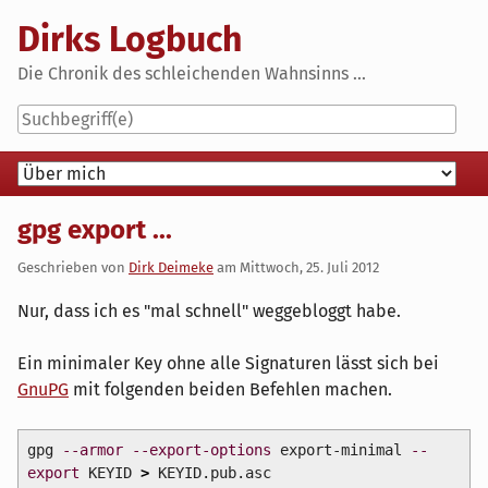
Skip
Dirks Logbuch
to
content
Die Chronik des schleichenden Wahnsinns ...
Navigation
gpg export ...
Geschrieben von
Dirk Deimeke
am
Mittwoch, 25. Juli 2012
Nur, dass ich es "mal schnell" weggebloggt habe.
Ein minimaler Key ohne alle Signaturen lässt sich bei
GnuPG
mit folgenden beiden Befehlen machen.
gpg
--armor
--export-options
export-minimal
--
export
KEYID
>
KEYID.pub.asc