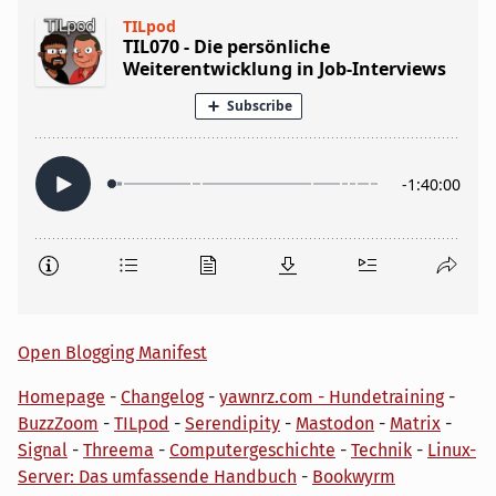
Open Blogging Manifest
Homepage
-
Changelog
-
yawnrz.com - Hundetraining
-
BuzzZoom
-
TILpod
-
Serendipity
-
Mastodon
-
Matrix
-
Signal
-
Threema
-
Computergeschichte
-
Technik
-
Linux-
Server: Das umfassende Handbuch
-
Bookwyrm