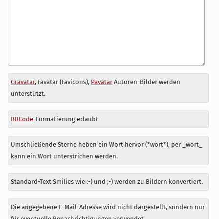
Antwort
Gravatar
, Favatar (Favicons),
Pavatar
Autoren-Bilder werden
zu
unterstützt.
BBCode
-Formatierung erlaubt
Umschließende Sterne heben ein Wort hervor (*wort*), per _wort_
kann ein Wort unterstrichen werden.
Standard-Text Smilies wie :-) und ;-) werden zu Bildern konvertiert.
Die angegebene E-Mail-Adresse wird nicht dargestellt, sondern nur
für eventuelle Benachrichtigungen verwendet.