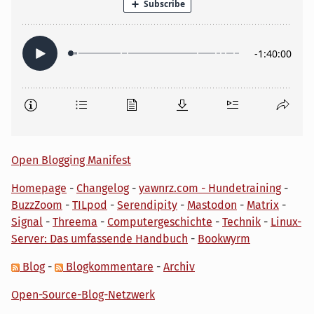
Open Blogging Manifest
Homepage
-
Changelog
-
yawnrz.com - Hundetraining
-
BuzzZoom
-
TILpod
-
Serendipity
-
Mastodon
-
Matrix
-
Signal
-
Threema
-
Computergeschichte
-
Technik
-
Linux-
Server: Das umfassende Handbuch
-
Bookwyrm
Blog
-
Blogkommentare
-
Archiv
Open-Source-Blog-Netzwerk