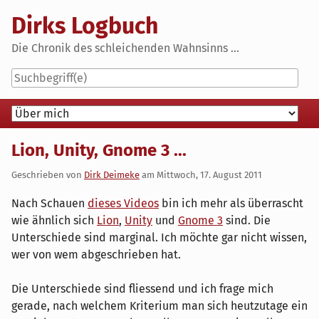
Skip
Dirks Logbuch
to
content
Die Chronik des schleichenden Wahnsinns ...
Navigation
Lion, Unity, Gnome 3 ...
Geschrieben von
Dirk Deimeke
am
Mittwoch, 17. August 2011
Nach Schauen
dieses Videos
bin ich mehr als überrascht
wie ähnlich sich
Lion
,
Unity
und
Gnome 3
sind. Die
Unterschiede sind marginal. Ich möchte gar nicht wissen,
wer von wem abgeschrieben hat.
Die Unterschiede sind fliessend und ich frage mich
gerade, nach welchem Kriterium man sich heutzutage ein