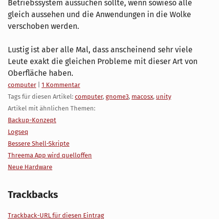
Betriebssystem aussuchen sollte, wenn sowieso alle
gleich aussehen und die Anwendungen in die Wolke
verschoben werden.
Lustig ist aber alle Mal, dass anscheinend sehr viele
Leute exakt die gleichen Probleme mit dieser Art von
Oberfläche haben.
Kategorien:
computer
|
1 Kommentar
Tags für diesen Artikel:
computer
,
gnome3
,
macosx
,
unity
Artikel mit ähnlichen Themen:
Backup-Konzept
Logseq
Bessere Shell-Skripte
Threema App wird quelloffen
Neue Hardware
Trackbacks
Trackback-URL für diesen Eintrag