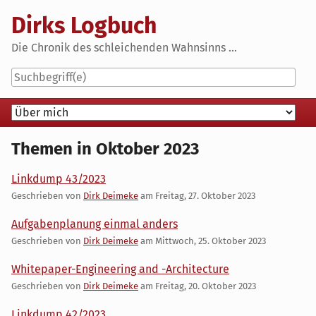
Skip
Dirks Logbuch
to
content
Die Chronik des schleichenden Wahnsinns ...
Navigation
Themen in Oktober 2023
Linkdump 43/2023
Geschrieben von
Dirk Deimeke
am
Freitag, 27. Oktober 2023
Aufgabenplanung einmal anders
Geschrieben von
Dirk Deimeke
am
Mittwoch, 25. Oktober 2023
Whitepaper-Engineering and -Architecture
Geschrieben von
Dirk Deimeke
am
Freitag, 20. Oktober 2023
Linkdump 42/2023