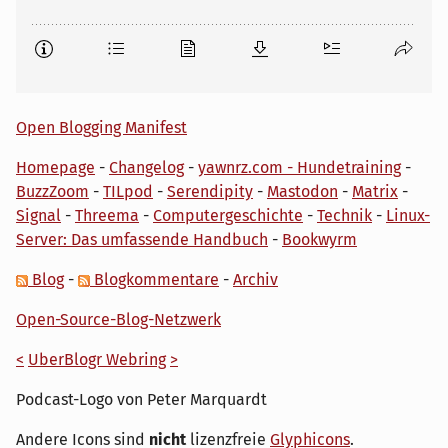
Open Blogging Manifest
Homepage
-
Changelog
-
yawnrz.com - Hundetraining
-
BuzzZoom
-
TILpod
-
Serendipity
-
Mastodon
-
Matrix
-
Signal
-
Threema
-
Computergeschichte
-
Technik
-
Linux-
Server: Das umfassende Handbuch
-
Bookwyrm
Blog
-
Blogkommentare
-
Archiv
Open-Source-Blog-Netzwerk
<
UberBlogr Webring
>
Podcast-Logo von Peter Marquardt
Andere Icons sind
nicht
lizenzfreie
Glyphicons
.