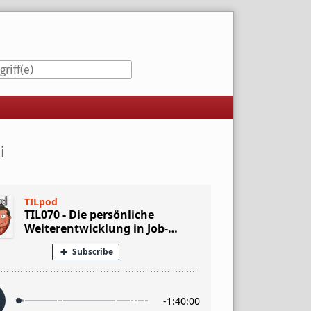
iste
i