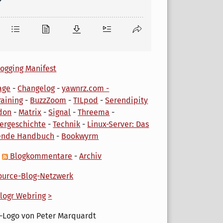
ogging Manifest
age
-
Changelog
-
yawnrz.com -
aining
-
BuzzZoom
-
TILpod
-
Serendipity
don
-
Matrix
-
Signal
-
Threema
-
ergeschichte
-
Technik
-
Linux-Server: Das
ende Handbuch
-
Bookwyrm
-
Blogkommentare
-
Archiv
urce-Blog-Netzwerk
logr Webring
>
-Logo von Peter Marquardt