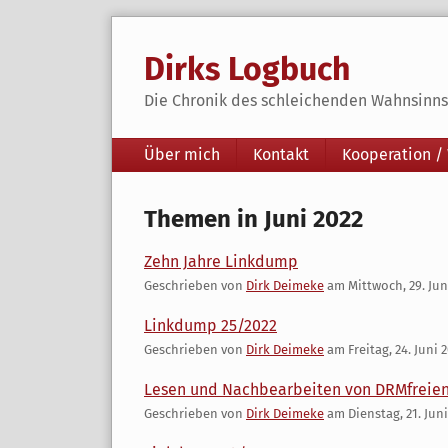
Skip
to
Dirks Logbuch
content
Die Chronik des schleichenden Wahnsinns 
Navigation
Über mich
Kontakt
Kooperation /
Themen in Juni 2022
Zehn Jahre Linkdump
Geschrieben von
Dirk Deimeke
am
Mittwoch, 29. Jun
Linkdump 25/2022
Geschrieben von
Dirk Deimeke
am
Freitag, 24. Juni 
Lesen und Nachbearbeiten von DRMfreien
Geschrieben von
Dirk Deimeke
am
Dienstag, 21. Jun