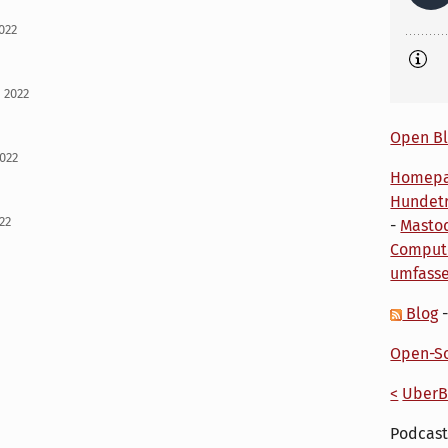
2022
i 2022
Open Bl
2022
Homep
Hundetr
022
-
Masto
Comput
umfass
Blog
Open-So
<
UberB
Podcast