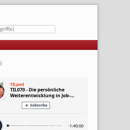
iste
i