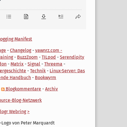
ogging Manifest
age
-
Changelog
-
yawnrz.com -
aining
-
BuzzZoom
-
TILpod
-
Serendipity
don
-
Matrix
-
Signal
-
Threema
-
ergeschichte
-
Technik
-
Linux-Server: Das
ende Handbuch
-
Bookwyrm
-
Blogkommentare
-
Archiv
urce-Blog-Netzwerk
logr Webring
>
-Logo von Peter Marquardt