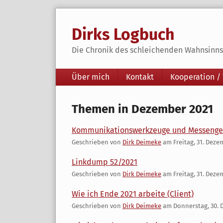
Skip
to
Dirks Logbuch
content
Die Chronik des schleichenden Wahnsinns 
Navigation
Über mich
Kontakt
Kooperation /
Themen in Dezember 2021
Kommunikationswerkzeuge und Messenge
Geschrieben von
Dirk Deimeke
am
Freitag, 31. Deze
Linkdump 52/2021
Geschrieben von
Dirk Deimeke
am
Freitag, 31. Deze
Wie ich Ende 2021 arbeite (Client)
Geschrieben von
Dirk Deimeke
am
Donnerstag, 30. 