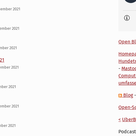
zember 2021
zember 2021
Open Bl
mber 2021
Homep
21
Hundetr
ember 2021
-
Masto
Comput
umfass
ember 2021
Blog
zember 2021
Open-So
<
UberB
mber 2021
Podcast