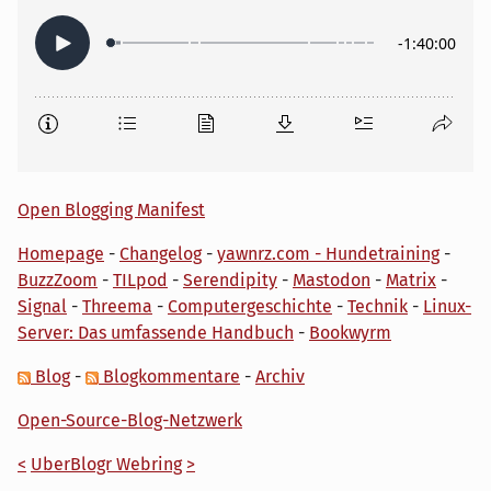
Open Blogging Manifest
Homepage
-
Changelog
-
yawnrz.com - Hundetraining
-
BuzzZoom
-
TILpod
-
Serendipity
-
Mastodon
-
Matrix
-
Signal
-
Threema
-
Computergeschichte
-
Technik
-
Linux-
Server: Das umfassende Handbuch
-
Bookwyrm
Blog
-
Blogkommentare
-
Archiv
Open-Source-Blog-Netzwerk
<
UberBlogr Webring
>