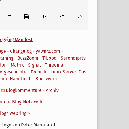
ogging Manifest
age
-
Changelog
-
yawnrz.com -
aining
-
BuzzZoom
-
TILpod
-
Serendipity
don
-
Matrix
-
Signal
-
Threema
-
ergeschichte
-
Technik
-
Linux-Server: Das
ende Handbuch
-
Bookwyrm
-
Blogkommentare
-
Archiv
urce-Blog-Netzwerk
logr Webring
>
-Logo von Peter Marquardt