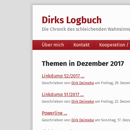
Skip
to
Dirks Logbuch
content
Die Chronik des schleichenden Wahnsinns 
Navigation
Über mich
Kontakt
Kooperation /
Themen in Dezember 2017
Linkdump 52/2017 ...
Geschrieben von
Dirk Deimeke
am
Freitag, 29. Dez
Linkdump 51/2017 ...
Geschrieben von
Dirk Deimeke
am
Freitag, 22. Deze
Powerline ...
Geschrieben von
Dirk Deimeke
am
Sonntag, 17. Dez