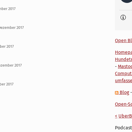
ember 2017
Dezember 2017
Open Bl
ber 2017
Homep
Hundetr
ezember 2017
-
Masto
Comput
umfass
ber 2017
Blog
Open-So
<
UberB
Podcast