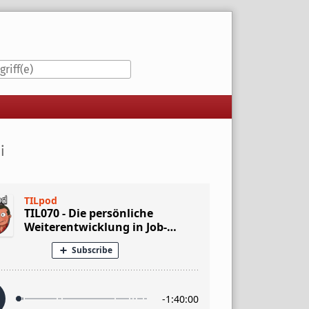
iste
i