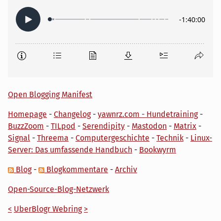
Open Blogging Manifest
Homepage
-
Changelog
-
yawnrz.com - Hundetraining
-
BuzzZoom
-
TILpod
-
Serendipity
-
Mastodon
-
Matrix
-
Signal
-
Threema
-
Computergeschichte
-
Technik
-
Linux-
Server: Das umfassende Handbuch
-
Bookwyrm
Blog
-
Blogkommentare
-
Archiv
Open-Source-Blog-Netzwerk
<
UberBlogr Webring
>