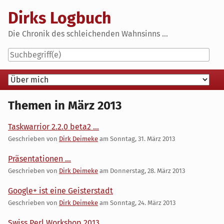
Skip
Dirks Logbuch
to
content
Die Chronik des schleichenden Wahnsinns ...
Navigation
Themen in März 2013
Taskwarrior 2.2.0 beta2 ...
Geschrieben von
Dirk Deimeke
am
Sonntag, 31. März 2013
Präsentationen ...
Geschrieben von
Dirk Deimeke
am
Donnerstag, 28. März 2013
Google+ ist eine Geisterstadt
Geschrieben von
Dirk Deimeke
am
Sonntag, 24. März 2013
Swiss Perl Workshop 2013 ...