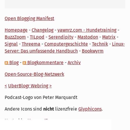
Open Blogging Manifest
Homepage
-
Changelog
-
yawnrz.com - Hundetraining
-
BuzzZoom
-
TILpod
-
Serendipity
-
Mastodon
-
Matrix
-
Signal
-
Threema
-
Computergeschichte
-
Technik
-
Linux-
Server: Das umfassende Handbuch
-
Bookwyrm
Blog
-
Blogkommentare
-
Archiv
Open-Source-Blog-Netzwerk
<
UberBlogr Webring
>
Podcast-Logo von Peter Marquardt
Andere Icons sind
nicht
lizenzfreie
Glyphicons
.
Hosted by
My own IT.