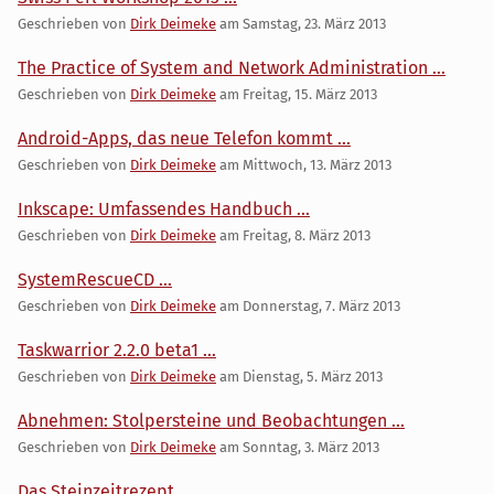
Geschrieben von
Dirk Deimeke
am
Samstag, 23. März 2013
The Practice of System and Network Administration ...
Geschrieben von
Dirk Deimeke
am
Freitag, 15. März 2013
Android-Apps, das neue Telefon kommt ...
Geschrieben von
Dirk Deimeke
am
Mittwoch, 13. März 2013
Inkscape: Umfassendes Handbuch ...
Geschrieben von
Dirk Deimeke
am
Freitag, 8. März 2013
SystemRescueCD ...
Geschrieben von
Dirk Deimeke
am
Donnerstag, 7. März 2013
Taskwarrior 2.2.0 beta1 ...
Geschrieben von
Dirk Deimeke
am
Dienstag, 5. März 2013
Abnehmen: Stolpersteine und Beobachtungen ...
Geschrieben von
Dirk Deimeke
am
Sonntag, 3. März 2013
Das Steinzeitrezept ...