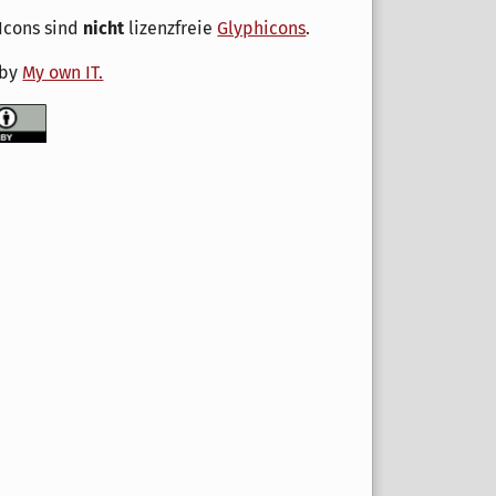
Icons sind
nicht
lizenzfreie
Glyphicons
.
 by
My own IT.