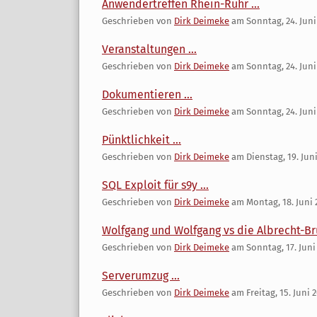
Anwendertreffen Rhein-Ruhr ...
Geschrieben von
Dirk Deimeke
am
Sonntag, 24. Juni
Veranstaltungen ...
Geschrieben von
Dirk Deimeke
am
Sonntag, 24. Juni
Dokumentieren ...
Geschrieben von
Dirk Deimeke
am
Sonntag, 24. Juni
Pünktlichkeit ...
Geschrieben von
Dirk Deimeke
am
Dienstag, 19. Jun
SQL Exploit für s9y ...
Geschrieben von
Dirk Deimeke
am
Montag, 18. Juni 
Wolfgang und Wolfgang vs die Albrecht-Brü
Geschrieben von
Dirk Deimeke
am
Sonntag, 17. Juni
Serverumzug ...
Geschrieben von
Dirk Deimeke
am
Freitag, 15. Juni 