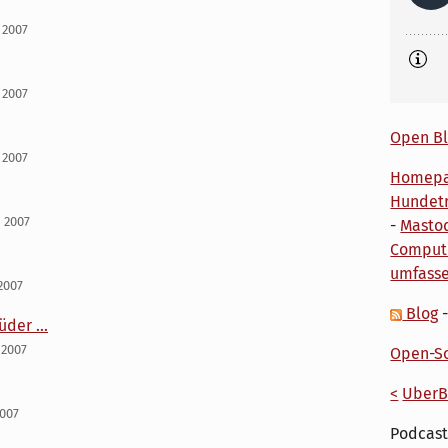
 2007
 2007
Open Bl
 2007
Homep
Hundetr
i 2007
-
Masto
Comput
umfass
2007
Blog
der ...
 2007
Open-So
<
UberB
2007
Podcast