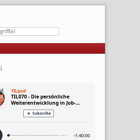
iste
i