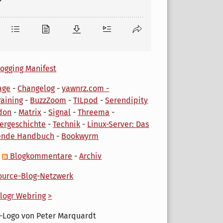
ogging Manifest
age
-
Changelog
-
yawnrz.com -
aining
-
BuzzZoom
-
TILpod
-
Serendipity
don
-
Matrix
-
Signal
-
Threema
-
ergeschichte
-
Technik
-
Linux-Server: Das
ende Handbuch
-
Bookwyrm
-
Blogkommentare
-
Archiv
urce-Blog-Netzwerk
logr Webring
>
-Logo von Peter Marquardt