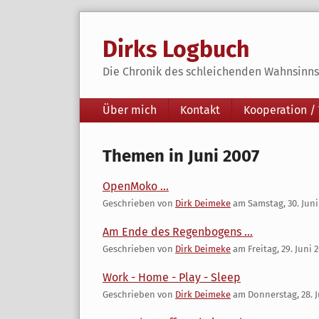
Skip
to
Dirks Logbuch
content
Die Chronik des schleichenden Wahnsinns 
Navigation
Über mich
Kontakt
Kooperation /
Themen in Juni 2007
OpenMoko ...
Geschrieben von
Dirk Deimeke
am
Samstag, 30. Juni
Am Ende des Regenbogens ...
Geschrieben von
Dirk Deimeke
am
Freitag, 29. Juni 
Work - Home - Play - Sleep
Geschrieben von
Dirk Deimeke
am
Donnerstag, 28. J