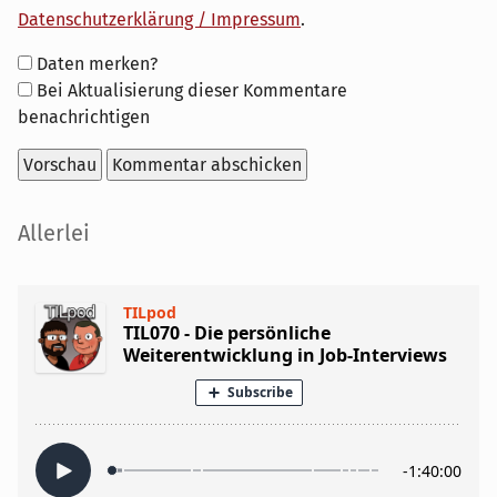
Datenschutzerklärung / Impressum
.
Formular-
Daten merken?
Optionen
Bei Aktualisierung dieser Kommentare
benachrichtigen
Seitenleiste
Allerlei