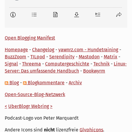
Open Blogging Manifest
Homepage
-
Changelog
-
yawnrz.com - Hundetraining
-
BuzzZoom
-
TILpod
-
Serendipity
-
Mastodon
-
Matrix
-
Signal
-
Threema
-
Computergeschichte
-
Technik
-
Linux-
Server: Das umfassende Handbuch
-
Bookwyrm
Blog
-
Blogkommentare
-
Archiv
Open-Source-Blog-Netzwerk
<
UberBlogr Webring
>
Podcast-Logo von Peter Marquardt
Andere Icons sind
nicht
lizenzfreie
Glyphicons
.