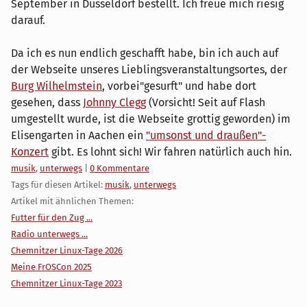
September in Düsseldorf bestellt. Ich freue mich riesig
darauf.
Da ich es nun endlich geschafft habe, bin ich auch auf
der Webseite unseres Lieblingsveranstaltungsortes, der
Burg Wilhelmstein
, vorbei"gesurft" und habe dort
gesehen, dass
Johnny Clegg
(Vorsicht! Seit auf Flash
umgestellt wurde, ist die Webseite grottig geworden) im
Elisengarten in Aachen ein
"umsonst und draußen"-
Konzert
gibt. Es lohnt sich! Wir fahren natürlich auch hin.
Kategorien:
musik
,
unterwegs
|
0 Kommentare
Tags für diesen Artikel:
musik
,
unterwegs
Artikel mit ähnlichen Themen:
Futter für den Zug ...
Radio unterwegs ...
Chemnitzer Linux-Tage 2026
Meine FrOSCon 2025
Chemnitzer Linux-Tage 2023