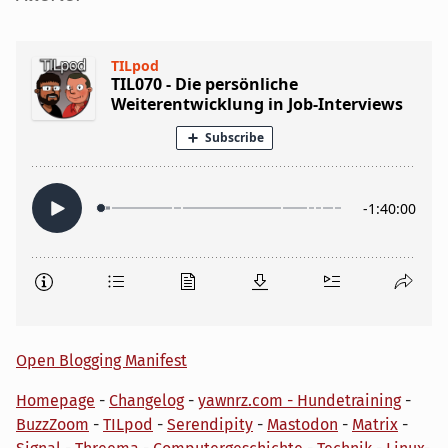
Open Blogging Manifest
Homepage
-
Changelog
-
yawnrz.com - Hundetraining
-
BuzzZoom
-
TILpod
-
Serendipity
-
Mastodon
-
Matrix
-