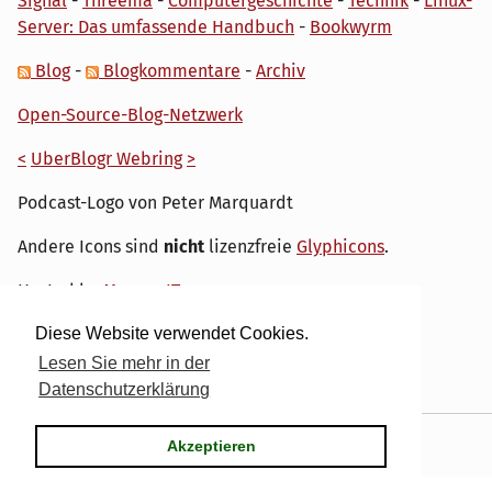
Signal
-
Threema
-
Computergeschichte
-
Technik
-
Linux-
Server: Das umfassende Handbuch
-
Bookwyrm
Blog
-
Blogkommentare
-
Archiv
Open-Source-Blog-Netzwerk
<
UberBlogr Webring
>
Podcast-Logo von Peter Marquardt
Andere Icons sind
nicht
lizenzfreie
Glyphicons
.
Hosted by
My own IT.
Diese Website verwendet Cookies.
Lesen Sie mehr in der
Datenschutzerklärung
Powered by
Serendipity
& the
dirk
theme.
Akzeptieren