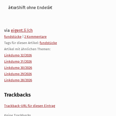
â€œShift ohne Ende!â€
via
eigent.li/ch
Kategorien:
fundstücke
|
2 Kommentare
Tags für diesen Artikel:
fundstücke
Artikel mit ähnlichen Themen:
Linkdump 32/2026
Linkdump 31/2026
Linkdump 30/2026
Linkdump 29/2026
Linkdump 28/2026
Trackbacks
Trackback-URL für diesen Eintrag
Keine Trackbacks