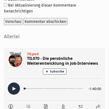
Optionen
Bei Aktualisierung dieser Kommentare
benachrichtigen
Seitenleiste
Allerlei