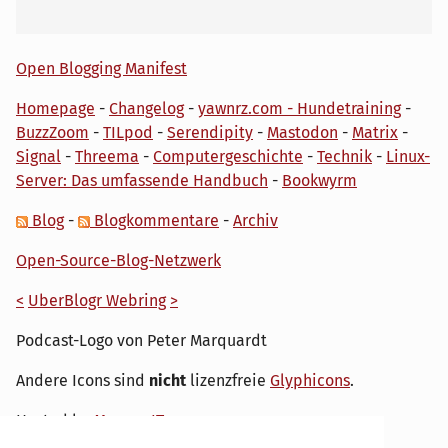
Open Blogging Manifest
Homepage
-
Changelog
-
yawnrz.com - Hundetraining
-
BuzzZoom
-
TILpod
-
Serendipity
-
Mastodon
-
Matrix
-
Signal
-
Threema
-
Computergeschichte
-
Technik
-
Linux-
Server: Das umfassende Handbuch
-
Bookwyrm
Blog
-
Blogkommentare
-
Archiv
Open-Source-Blog-Netzwerk
<
UberBlogr Webring
>
Podcast-Logo von Peter Marquardt
Andere Icons sind
nicht
lizenzfreie
Glyphicons
.
Hosted by
My own IT.