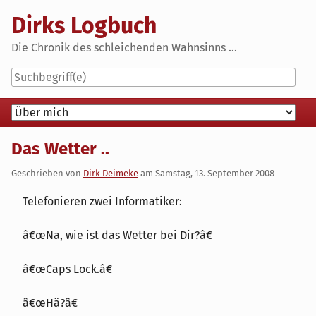
Skip
Dirks Logbuch
to
content
Die Chronik des schleichenden Wahnsinns ...
Navigation
Das Wetter ..
Geschrieben von
Dirk Deimeke
am
Samstag, 13. September 2008
Telefonieren zwei Informatiker:
â€œNa, wie ist das Wetter bei Dir?â€
â€œCaps Lock.â€
â€œHä?â€