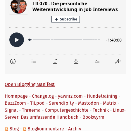
Open Blogging Manifest
Homepage
-
Changelog
-
yawnrz.com - Hundetraining
-
BuzzZoom
-
TILpod
-
Serendipity
-
Mastodon
-
Matrix
-
Signal
-
Threema
-
Computergeschichte
-
Technik
-
Linux-
Server: Das umfassende Handbuch
-
Bookwyrm
Blog
-
Blogkommentare
-
Archiv