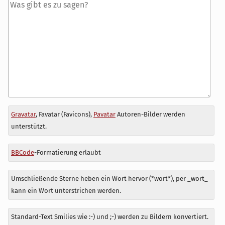
Antwort
Gravatar
, Favatar (Favicons),
Pavatar
Autoren-Bilder werden
zu
unterstützt.
BBCode
-Formatierung erlaubt
Umschließende Sterne heben ein Wort hervor (*wort*), per _wort_
kann ein Wort unterstrichen werden.
Standard-Text Smilies wie :-) und ;-) werden zu Bildern konvertiert.