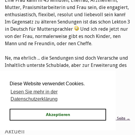
Eine Frau kann in 45 Minuten, Ehefrau, Arzthelferin,
Mutter, Praxismitarbeiterin und Frau sein, die engagiert,
enthusiastisch, flexibel, resolut und liebevoll sein kann!
Im Gegensatz zu älteren Sendungen ist das schon Lekton 3
in Deutsch für Muttersprachler
Und ich rede jetzt nur
von der Frau, normalerweise gibt es noch Kinder, nen
Mann und ne Freundin, oder nen Cheffe.
Ne, ma ehrlich ... die Sendungen sind doch Verarsche und
Inhaltlich unterste Schublade, aber zur Erweiterung des
Grundwortschatzes echt zu gebrauchen ...
Diese Website verwendet Cookies.
Cheers
Lesen Sie mehr in der
1 Kommentar
Datenschutzerklärung
Pagination
Seite 24 von 27, insgesamt 404 Einträge
Akzeptieren
← vorherige Seite
nächste Seite →
Seitenleiste
Aktuell