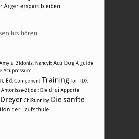
ir Ärger erspart bleiben
sen bis hören
Acu Dog
 Amy u. Zidonis, Nancyk:
A guide
ne Acupressure
Training
Ed
ll,
: Component
for TDX
drei
 Antonisse-Zijdai: Die
Apporte
Dreyer
Die sanfte
y
:ChiRunning
tion der Laufschule