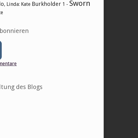
Sworn
lo
Burkholder
, Linda: Kate
1 -
ce
abonnieren
entare
ltung des Blogs