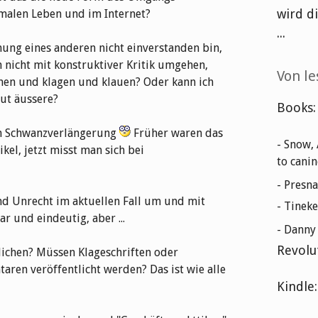
wird d
malen Leben und im Internet?
...
ung eines anderen nicht einverstanden bin,
n nicht mit konstruktiver Kritik umgehen,
Von le
en und klagen und klauen? Oder kann ich
mut äussere?
Books:
on Schwanzverlängerung
Früher waren das
- Snow,
el, jetzt misst man sich bei
to cani
- Presna
nd Unrecht im aktuellen Fall um und mit
- Tineke
ar und eindeutig, aber ...
- Dann
Revolu
ntlichen? Müssen Klageschriften oder
ren veröffentlicht werden? Das ist wie alle
Kindle: