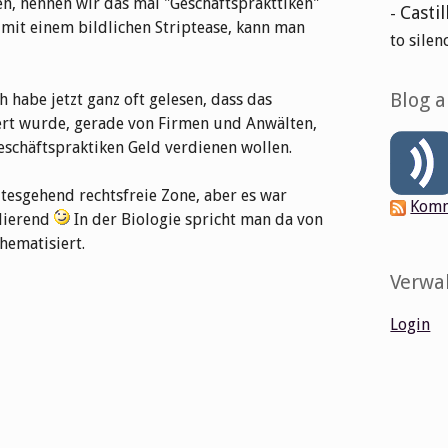
hen, nennen wir das mal "Geschäftsprakttiken"
Castil
-
 mit einem bildlichen Striptease, kann man
to silen
Blog 
 habe jetzt ganz oft gelesen, dass das
iert wurde, gerade von Firmen und Anwälten,
chäftspraktiken Geld verdienen wollen.
eitesgehend rechtsfreie Zone, aber es war
Komm
ulierend
In der Biologie spricht man da von
hematisiert.
Verwa
Login