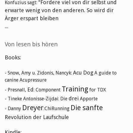
"Fordere viel von dir selbst und
Konfuzius sagt:
erwarte wenig von den anderen. So wird dir
Ärger erspart bleiben
...
Von lesen bis hören
Books:
Acu Dog
- Snow, Amy u. Zidonis, Nancyk:
A guide to
canine Acupressure
Training
Ed
- Presnall,
: Component
for TDX
drei
- Tineke Antonisse-Zijdai: Die
Apporte
Dreyer
Die sanfte
- Danny
:ChiRunning
Revolution der Laufschule
Kindle: