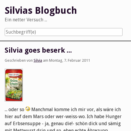
Skip
Silvias Blogbuch
to
content
Ein netter Versuch ...
Navigation
Silvia goes beserk ...
Geschrieben von
Silvia
am
Montag, 7. Februar 2011
... oder so
Manchmal komme ich mir vor, als wäre ich
hier auf dem Mars oder wer-weiss-wo. Ich habe Hunger
auf Erbsensuppe - ja, genau die!- schön dick und sämig
mit Mettwurst drin und so, eben echte Ähzezupp.