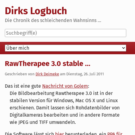
Skip
Dirks Logbuch
to
content
Die Chronik des schleichenden Wahnsinns ...
Navigation
RawTherapee 3.0 stable ...
Geschrieben von
Dirk Deimeke
am
Dienstag, 26. Juli 2011
Das ist eine gute
Nachricht von Golem
:
Die Bildbearbeitung Rawtherapee 3.0 ist in der
stabilen Version für Windows, Mac OS X und Linux
erschienen. Damit lassen sich Rohdatenbilder von
Digitalkameras bearbeiten und in andere Formate
wie JPEG und TIFF umwandeln.
Die Software lässt sich
hier
herunterladen, ein
PPA für