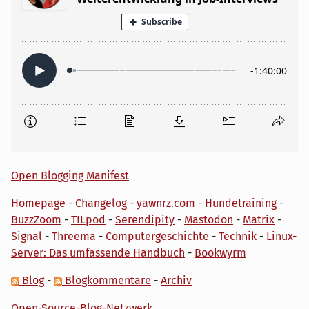
Open Blogging Manifest
Homepage
-
Changelog
-
yawnrz.com - Hundetraining
-
BuzzZoom
-
TILpod
-
Serendipity
-
Mastodon
-
Matrix
-
Signal
-
Threema
-
Computergeschichte
-
Technik
-
Linux-
Server: Das umfassende Handbuch
-
Bookwyrm
Blog
-
Blogkommentare
-
Archiv
Open-Source-Blog-Netzwerk