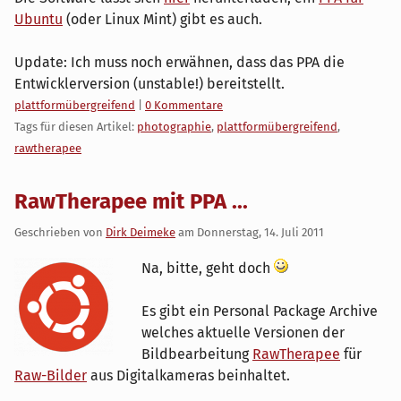
Ubuntu
(oder Linux Mint) gibt es auch.
Update: Ich muss noch erwähnen, dass das PPA die
Entwicklerversion (unstable!) bereitstellt.
Kategorien:
plattformübergreifend
|
0 Kommentare
Tags für diesen Artikel:
photographie
,
plattformübergreifend
,
rawtherapee
RawTherapee mit PPA ...
Geschrieben von
Dirk Deimeke
am
Donnerstag, 14. Juli 2011
Na, bitte, geht doch
Es gibt ein Personal Package Archive
welches aktuelle Versionen der
Bildbearbeitung
RawTherapee
für
Raw-Bilder
aus Digitalkameras beinhaltet.