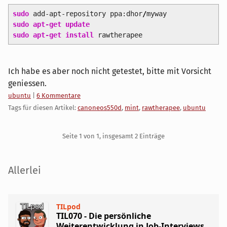
sudo
add-apt-repository ppa:dhor
/
myway
sudo
apt-get update
sudo
apt-get install
rawtherapee
Ich habe es aber noch nicht getestet, bitte mit Vorsicht
geniessen.
Kategorien:
ubuntu
|
6 Kommentare
Tags für diesen Artikel:
canoneos550d
,
mint
,
rawtherapee
,
ubuntu
Pagination
Seite 1 von 1, insgesamt 2 Einträge
Seitenleiste
Allerlei