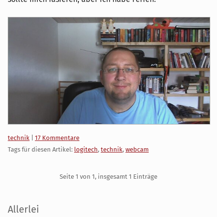
Kategorien:
technik
|
17 Kommentare
Tags für diesen Artikel:
logitech
,
technik
,
webcam
Pagination
Seite 1 von 1, insgesamt 1 Einträge
Seitenleiste
Allerlei