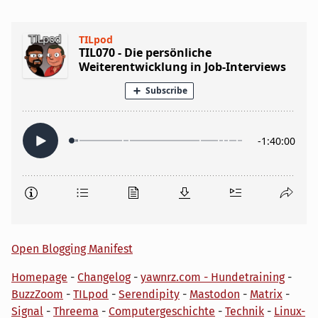
Open Blogging Manifest
Homepage
-
Changelog
-
yawnrz.com - Hundetraining
-
BuzzZoom
-
TILpod
-
Serendipity
-
Mastodon
-
Matrix
-
Signal
-
Threema
-
Computergeschichte
-
Technik
-
Linux-