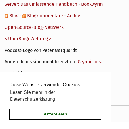
Server: Das umfassende Handbuch
-
Bookwyrm
Blog
-
Blogkommentare
-
Archiv
Open-Source-Blog-Netzwerk
<
UberBlogr Webring
>
Podcast-Logo von Peter Marquardt
Andere Icons sind
nicht
lizenzfreie
Glyphicons
.
Hosted by
My own IT.
Diese Website verwendet Cookies.
Lesen Sie mehr in der
Datenschutzerklärung
Powered by
Serendipity
& the
dirk
theme.
Akzeptieren