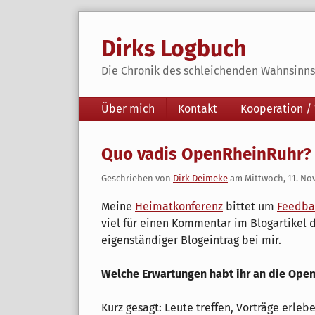
Skip
to
Dirks Logbuch
content
Die Chronik des schleichenden Wahnsinns 
Navigation
Über mich
Kontakt
Kooperation /
Quo vadis OpenRheinRuhr?
Geschrieben von
Dirk Deimeke
am
Mittwoch, 11. N
Meine
Heimatkonferenz
bittet um
Feedba
viel für einen Kommentar im Blogartikel 
eigenständiger Blogeintrag bei mir.
Welche Erwartungen habt ihr an die Ope
Kurz gesagt: Leute treffen, Vorträge erlebe