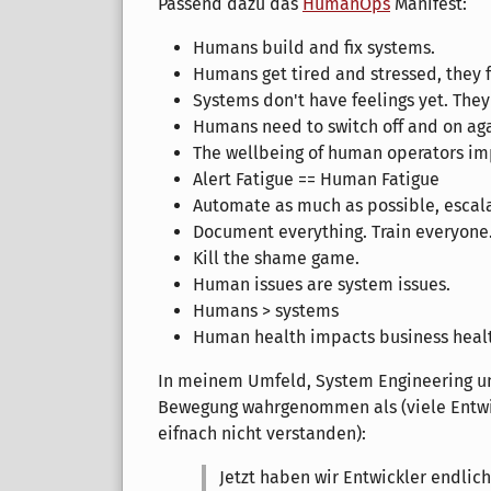
Passend dazu das
HumanOps
Manifest:
Humans build and fix systems.
Humans get tired and stressed, they 
Systems don't have feelings yet. They
Humans need to switch off and on aga
The wellbeing of human operators impa
Alert Fatigue == Human Fatigue
Automate as much as possible, escalat
Document everything. Train everyone.
Kill the shame game.
Human issues are system issues.
Humans > systems
Human health impacts business heal
In meinem Umfeld, System Engineering u
Bewegung wahrgenommen als (viele Entwic
eifnach nicht verstanden):
Jetzt haben wir Entwickler endlich 