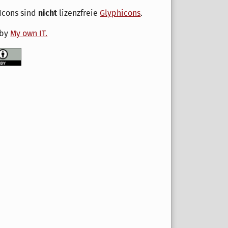
Icons sind
nicht
lizenzfreie
Glyphicons
.
 by
My own IT.