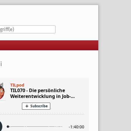
iste
i