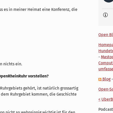
ss es in meiner Heimat eine Konferenz, die
Open Bl
Homep
Hundetr
-
Masto
Comput
 nichts ein.
umfass
 OpenRheinRuhr vorstellen?
Blog
Ruhrgebiets gehört, ist natürlich grossartig
Open-So
us dem Ruhrgebiet kommen, die Geschichte
<
UberB
Podcast
ion nicht so wahnsinnig wichtig ist für den