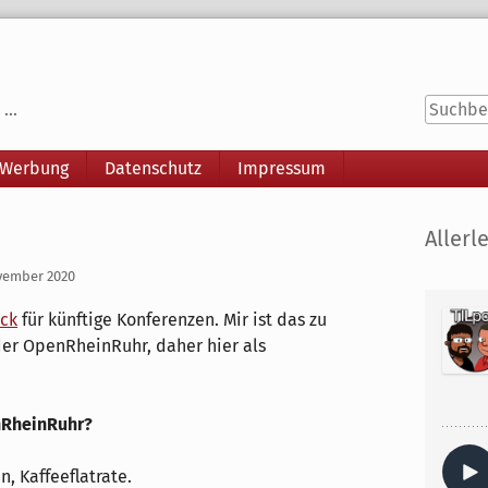
...
 Werbung
Datenschutz
Impressum
Seitenle
Allerle
ovember 2020
ck
für künftige Konferenzen. Mir ist das zu
der OpenRheinRuhr, daher hier als
nRheinRuhr?
n, Kaffeeflatrate.