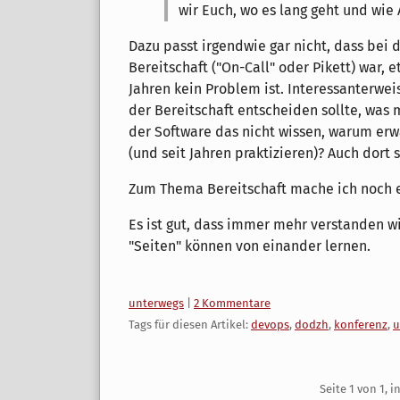
wir Euch, wo es lang geht und wie A
Dazu passt irgendwie gar nicht, dass bei
Bereitschaft ("On-Call" oder Pikett) war, 
Jahren kein Problem ist. Interessanterwei
der Bereitschaft entscheiden sollte, was
der Software das nicht wissen, warum erw
(und seit Jahren praktizieren)? Auch dort 
Zum Thema Bereitschaft mache ich noch e
Es ist gut, dass immer mehr verstanden w
"Seiten" können von einander lernen.
Kategorien:
unterwegs
|
2 Kommentare
Tags für diesen Artikel:
devops
,
dodzh
,
konferenz
,
u
Pagination
Seite 1 von 1, 