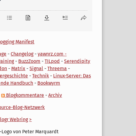
ogging Manifest
age
-
Changelog
-
yawnrz.com -
aining
-
BuzzZoom
-
TILpod
-
Serendipity
don
-
Matrix
-
Signal
-
Threema
-
ergeschichte
-
Technik
-
Linux-Server: Das
ende Handbuch
-
Bookwyrm
-
Blogkommentare
-
Archiv
urce-Blog-Netzwerk
logr Webring
>
-Logo von Peter Marquardt