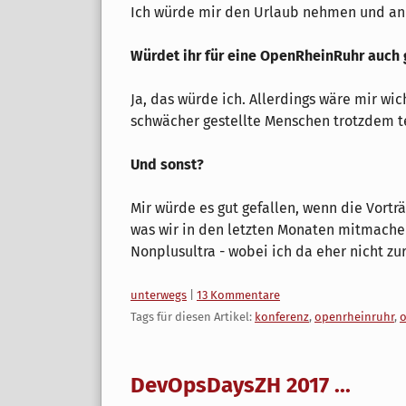
Ich würde mir den Urlaub nehmen und an a
Würdet ihr für eine OpenRheinRuhr auch 
Ja, das würde ich. Allerdings wäre mir wich
schwächer gestellte Menschen trotzdem t
Und sonst?
Mir würde es gut gefallen, wenn die Vort
was wir in den letzten Monaten mitmachen
Nonplusultra - wobei ich da eher nicht zu
Kategorien:
unterwegs
|
13 Kommentare
Tags für diesen Artikel:
konferenz
,
openrheinruhr
,
DevOpsDaysZH 2017 ...