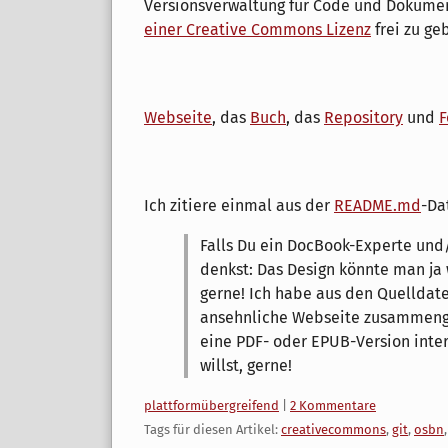
Versionsverwaltung für Code und Dokumen
einer Creative Commons Lizenz
frei zu ge
Webseite
, das
Buch
, das
Repository
und
F
Ich zitiere einmal aus der
README.md
-Da
Falls Du ein DocBook-Experte un
denkst: Das Design könnte man ja 
gerne! Ich habe aus den Quelldate
ansehnliche Webseite zusammenge
eine PDF- oder EPUB-Version inte
willst, gerne!
Kategorien:
plattformübergreifend
|
2 Kommentare
Tags für diesen Artikel:
creativecommons
,
git
,
osbn