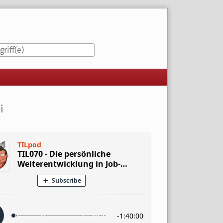
iste
i