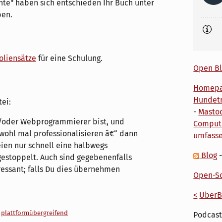
te" haben sich entschieden Ihr Buch unter
ben.
oliensätze
für eine Schulung.
Open Bl
Homep
Hundetr
tei:
-
Masto
d/oder Webprogrammierer bist, und
Comput
wohl mal professionalisieren â€“ dann
umfass
ien nur schnell eine halbwegs
Blog
stoppelt. Auch sind gegebenenfalls
ressant; falls Du dies übernehmen
Open-So
<
UberB
,
plattformübergreifend
Podcast