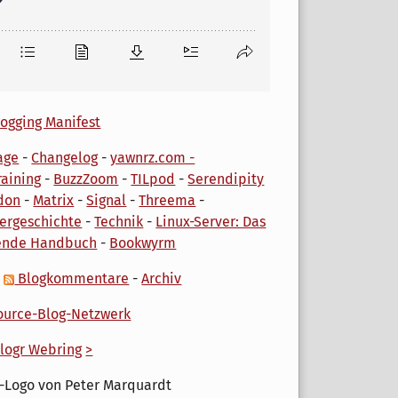
ogging Manifest
age
-
Changelog
-
yawnrz.com -
aining
-
BuzzZoom
-
TILpod
-
Serendipity
don
-
Matrix
-
Signal
-
Threema
-
ergeschichte
-
Technik
-
Linux-Server: Das
ende Handbuch
-
Bookwyrm
-
Blogkommentare
-
Archiv
urce-Blog-Netzwerk
logr Webring
>
-Logo von Peter Marquardt