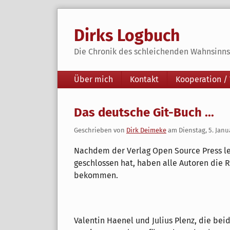
Skip
to
Dirks Logbuch
content
Die Chronik des schleichenden Wahnsinns 
Navigation
Über mich
Kontakt
Kooperation /
Das deutsche Git-Buch ...
Geschrieben von
Dirk Deimeke
am
Dienstag, 5. Janu
Nachdem der Verlag Open Source Press le
geschlossen hat, haben alle Autoren die 
bekommen.
Valentin Haenel und Julius Plenz, die beid