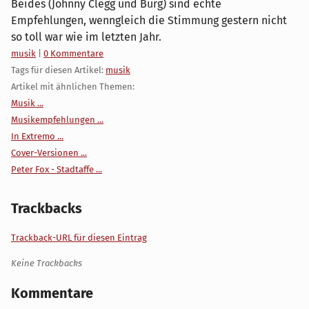
Beides (Johnny Clegg und Burg) sind echte
Empfehlungen, wenngleich die Stimmung gestern nicht
so toll war wie im letzten Jahr.
Kategorien:
musik
|
0 Kommentare
Tags für diesen Artikel:
musik
Artikel mit ähnlichen Themen:
Musik ...
Musikempfehlungen ...
In Extremo ...
Cover-Versionen ...
Peter Fox - Stadtaffe ...
Trackbacks
Trackback-URL für diesen Eintrag
Keine Trackbacks
Kommentare