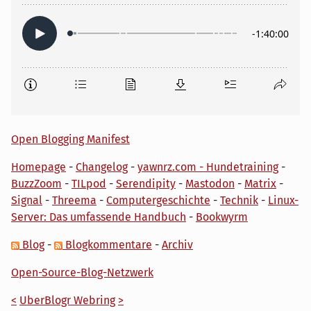
Open Blogging Manifest
Homepage
-
Changelog
-
yawnrz.com - Hundetraining
-
BuzzZoom
-
TILpod
-
Serendipity
-
Mastodon
-
Matrix
-
Signal
-
Threema
-
Computergeschichte
-
Technik
-
Linux-
Server: Das umfassende Handbuch
-
Bookwyrm
Blog
-
Blogkommentare
-
Archiv
Open-Source-Blog-Netzwerk
<
UberBlogr Webring
>