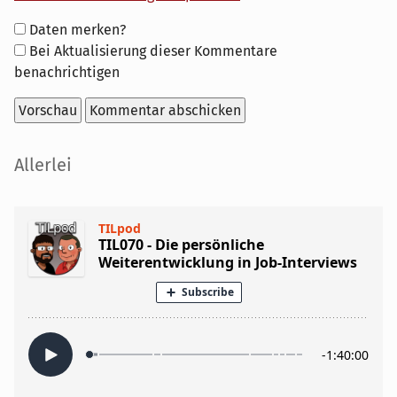
Formular-
Daten merken?
Optionen
Bei Aktualisierung dieser Kommentare
benachrichtigen
Seitenleiste
Allerlei