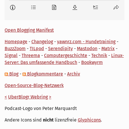
Open Blogging Manifest
Homepage
-
Changelog
-
yawnrz.com - Hundetraining
-
BuzzZoom
-
TILpod
-
Serendipity
-
Mastodon
-
Matrix
-
Signal
-
Threema
-
Computergeschichte
-
Technik
-
Linux-
Server: Das umfassende Handbuch
-
Bookwyrm
Blog
-
Blogkommentare
-
Archiv
Open-Source-Blog-Netzwerk
<
UberBlogr Webring
>
Podcast-Logo von Peter Marquardt
Andere Icons sind
nicht
lizenzfreie
Glyphicons
.