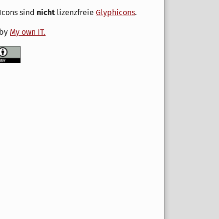
Icons sind
nicht
lizenzfreie
Glyphicons
.
 by
My own IT.