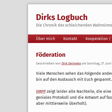
Skip
to
Dirks Logbuch
content
Die Chronik des schleichenden Wahnsinns 
Navigation
Über mich
Kontakt
Kooperation /
Föderation
Geschrieben von
Dirk Deimeke
am
Sonntag, 27. Juni
Viele Menschen sehen das Folgende anders
bin auf den Austausch mit Euch gespannt.
XMPP
zeigt leider alle Nachteile, die ein
geniales Protokoll und die Antwort auf fas
aber mittlerweile überholt).