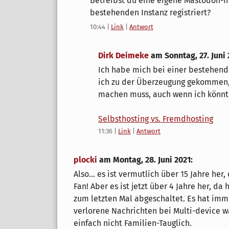
Betreibst du eine eigene Mastodon-In
bestehenden Instanz registriert?
10:44
|
Link
|
Antwort
Dirk Deimeke
am
Sonntag, 27. Juni
Ich habe mich bei einer bestehenden
ich zu der Überzeugung gekommen, 
machen muss, auch wenn ich könnt
Selbsthosting vs. Fremdhosting
11:36
|
Link
|
Antwort
plocki
am
Montag, 28. Juni 2021
:
Also... es ist vermutlich über 15 Jahre he
Fan! Aber es ist jetzt über 4 Jahre her, d
zum letzten Mal abgeschaltet. Es hat imme
verlorene Nachrichten bei Multi-device w
einfach nicht Familien-Tauglich.