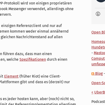
P-Protokoll wird von einigen proprietären
book Messenger verwendet, allerdings ohne
ervern.
 einzigen Referenzclient und nur auf
ystemen kommen weder einmal annähernd
Open Bl
 gleichen Nachrichtenstand auf allen
Homep
Hundetr
-
Masto
n führen dazu, dass man einen
Comput
len, welche
Spezifikationen
durch einen
umfass
Blog
mit
Element
(früher Riot) eine Client-
lattformen gibt und dass es (derzeit) nur
Open-So
<
UberB
s es jeder hosten kann, aber (noch) nicht so,
Podcast
 (mit der Referenzimplementation allerdings