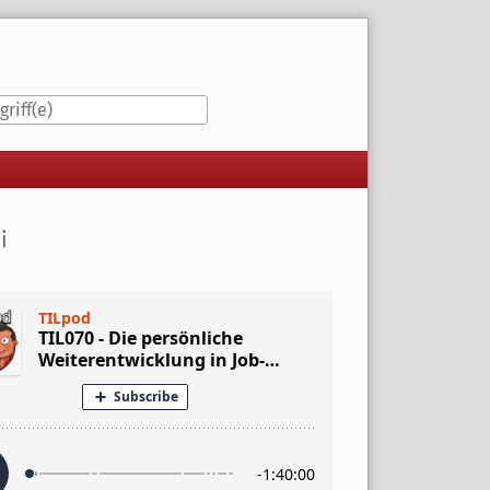
iste
i