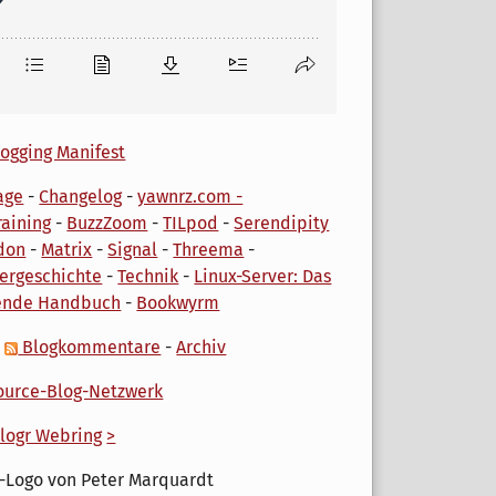
ogging Manifest
age
-
Changelog
-
yawnrz.com -
aining
-
BuzzZoom
-
TILpod
-
Serendipity
don
-
Matrix
-
Signal
-
Threema
-
ergeschichte
-
Technik
-
Linux-Server: Das
ende Handbuch
-
Bookwyrm
-
Blogkommentare
-
Archiv
urce-Blog-Netzwerk
logr Webring
>
-Logo von Peter Marquardt