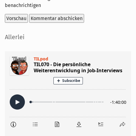
benachrichtigen
Seitenleiste
Allerlei