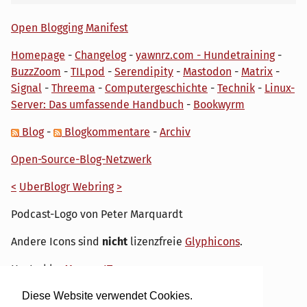
Open Blogging Manifest
Homepage
-
Changelog
-
yawnrz.com - Hundetraining
-
BuzzZoom
-
TILpod
-
Serendipity
-
Mastodon
-
Matrix
-
Signal
-
Threema
-
Computergeschichte
-
Technik
-
Linux-
Server: Das umfassende Handbuch
-
Bookwyrm
Blog
-
Blogkommentare
-
Archiv
Open-Source-Blog-Netzwerk
<
UberBlogr Webring
>
Podcast-Logo von Peter Marquardt
Andere Icons sind
nicht
lizenzfreie
Glyphicons
.
Hosted by
My own IT.
Diese Website verwendet Cookies.