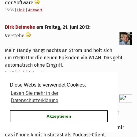
der Software
15:36
|
Link
|
Antwort
Dirk Deimeke
am
Freitag, 21. Juni 2013
:
Verstehe
Mein Handy hängt nachts an Strom und holt sich
um 01:00 Uhr die neuen Episoden via WLAN. Das geht
automatisch ohne Eingriff.
15:59
|
Link
|
Antwort
Diese Website verwendet Cookies.
herrgruen
am
Donnerstag, 20. Juni 2013
:
Lesen Sie mehr in der
Meine Arbeitszeit erlaubt es, viel Podcasts zu
Datenschutzerklärung
hören. Derzeit habe ich 53 Feeds abonniert. Es
waren allerdings auch schon über 80. Ich höre nicht
Akzeptieren
jeden Beitrag, sondern sortiere auch schon mal
"Uninteressantes" aus. Der Player der Wahl ist bei mir
das iPhone 4 mit Instacast als Podcast-Client.