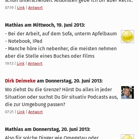
schon unterscheiden. Ansonsten gebe ich Dir aber Recht.
07:19
|
Link
|
Antwort
Mathias am
Mittwoch, 19. Juni 2013
:
- Bei der Arbeit, auf dem Sofa, unterm Apfelbaum
- Notebook, IPad
- Manche höre ich nebenher, die meisten nehmen
aber die Stelle eines Buches oder Films
19:13
|
Link
|
Antwort
Dirk Deimeke
am
Donnerstag, 20. Juni 2013
:
Wo ziehst Du die Grenze? Hörst Du alles in jeder
Situation oder suchst Du Dir situativ Podcasts aus,
die zur Umgebung passen?
07:21
|
Link
|
Antwort
Mathias am
Donnerstag, 20. Juni 2013
:
Also für solche Dinger wie Omegatau oder