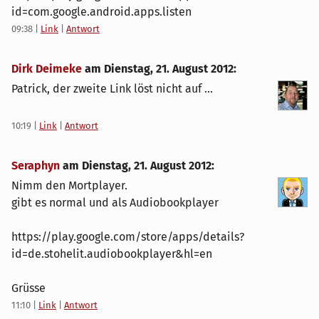
id=com.google.android.apps.listen
09:38
|
Link
|
Antwort
Dirk Deimeke
am
Dienstag, 21. August 2012
:
Patrick, der zweite Link löst nicht auf ...
10:19
|
Link
|
Antwort
Seraphyn
am
Dienstag, 21. August 2012
:
Nimm den Mortplayer.
gibt es normal und als Audiobookplayer
https://play.google.com/store/apps/details?
id=de.stohelit.audiobookplayer&hl=en
Grüsse
11:10
|
Link
|
Antwort