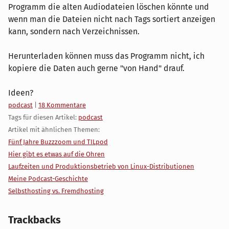
Programm die alten Audiodateien löschen könnte und
wenn man die Dateien nicht nach Tags sortiert anzeigen
kann, sondern nach Verzeichnissen.
Herunterladen können muss das Programm nicht, ich
kopiere die Daten auch gerne "von Hand" drauf.
Ideen?
Kategorien:
podcast
|
18 Kommentare
Tags für diesen Artikel:
podcast
Artikel mit ähnlichen Themen:
Fünf Jahre Buzzzoom und TILpod
Hier gibt es etwas auf die Ohren
Laufzeiten und Produktionsbetrieb von Linux-Distributionen
Meine Podcast-Geschichte
Selbsthosting vs. Fremdhosting
Trackbacks