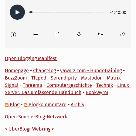
Open Blogging Manifest
Homepage
-
Changelog
-
yawnrz.com - Hundetraining
-
BuzzZoom
-
TILpod
-
Serendipity
-
Mastodon
-
Matrix
-
Signal
-
Threema
-
Computergeschichte
-
Technik
-
Linux-
Server: Das umfassende Handbuch
-
Bookwyrm
Blog
-
Blogkommentare
-
Archiv
Open-Source-Blog-Netzwerk
<
UberBlogr Webring
>