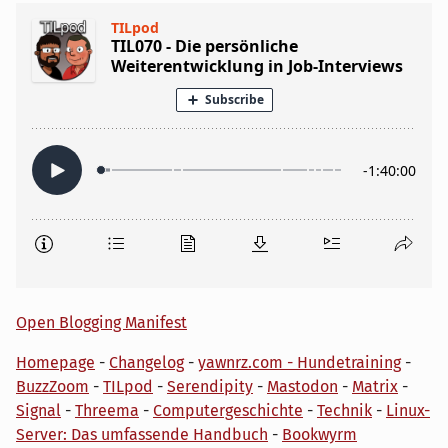
Open Blogging Manifest
Homepage
-
Changelog
-
yawnrz.com - Hundetraining
-
BuzzZoom
-
TILpod
-
Serendipity
-
Mastodon
-
Matrix
-
Signal
-
Threema
-
Computergeschichte
-
Technik
-
Linux-
Server: Das umfassende Handbuch
-
Bookwyrm