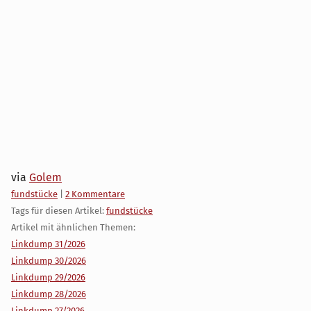
via
Golem
Kategorien:
fundstücke
|
2 Kommentare
Tags für diesen Artikel:
fundstücke
Artikel mit ähnlichen Themen:
Linkdump 31/2026
Linkdump 30/2026
Linkdump 29/2026
Linkdump 28/2026
Linkdump 27/2026