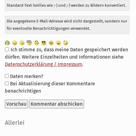
Standard-Text Smilies wie :-) und ;-) werden zu Bildern konvertiert.
Die angegebene E-Mail-Adresse wird nicht dargestellt, sondern nur
für eventuelle Benachrichtigungen verwendet.
Ich stimme zu, dass meine Daten gespeichert werden
dürfen. Weitere Einzelheiten und Informationen siehe
Datenschutzerklärung / Impressum
.
Formular-
Daten merken?
Optionen
Bei Aktualisierung dieser Kommentare
benachrichtigen
Seitenleiste
Allerlei