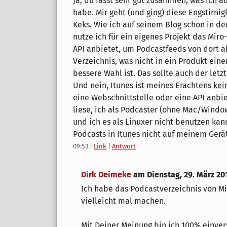
Ja, du fasst sehr gut zusammen, was ich a
habe. Mir geht (und ging) diese Engstirni
Keks. Wie ich auf seinem Blog schon in 
nutze ich für ein eigenes Projekt das Mir
API anbietet, um Podcastfeeds von dort ab
Verzeichnis, was nicht in ein Produkt ein
bessere Wahl ist. Das sollte auch der let
Und nein, Itunes ist meines Erachtens
kei
eine Webschnittstelle oder eine API anbi
liese, ich als Podcaster (ohne Mac/Window
und ich es als Linuxer nicht benutzen ka
Podcasts in Itunes nicht auf meinem Gerät
09:53
|
Link
|
Antwort
Dirk Deimeke
am
Dienstag, 29. März 20
Ich habe das Podcastverzeichnis von Mir
vielleicht mal machen.
Mit Deiner Meinung bin ich 100% einver