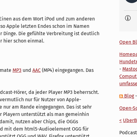
m Einen aus dem Wort iPod und zum anderen
also Apple letzten Endes schon im Namen
r Dinge. Die gefühlte Verbreitung ist deutlich
ir hier schon einmal.
Open Bl
Homep
Hundetr
-
Masto
ormate
MP3
und
AAC
(MP4) eingegangen. Das
Comput
umfass
dcast-Hörer, da jeder Player MP3 beherrscht.
Blog
vermutlich nur für Nutzer von Apple-
 nur am Rande eingegangen. Das ist sehr
Open-So
r Playern unterstützt als man gemeinhin
<
UberB
 damit, nutzen aber Chips, die OGGs
rd mit dem html5-Audioelement OGG für
Podcast
rstützt OGG und WAV, Firefox unterstützt