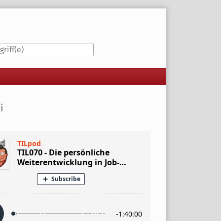
iste
i