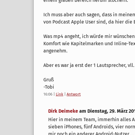
einem grauen Bereich herum stochern.
Ich muss aber auch sagen, dass in meinem
von Podcast Apple User sind, da hier die
Was mp4 angeht, ich würde mir wünschen
Komfort wie Kapitelmarken und Inline-Text
angenehm.
Aber es war ja erst der 1 Lautsprecher, vl
Gruß
-Tobi
16:06
|
Link
|
Antwort
Dirk Deimeke
am
Dienstag, 29. März 20
Hier in meinem Team, immerhin alles Ad
sieben iPhones, fünf Androids, vier nor
mir noch ein anderer Android-Nutzer ... 