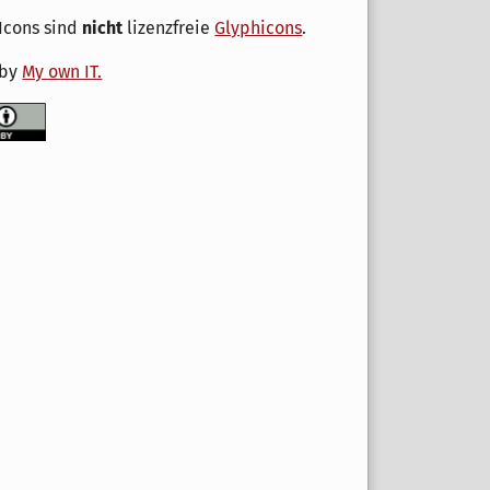
Icons sind
nicht
lizenzfreie
Glyphicons
.
 by
My own IT.