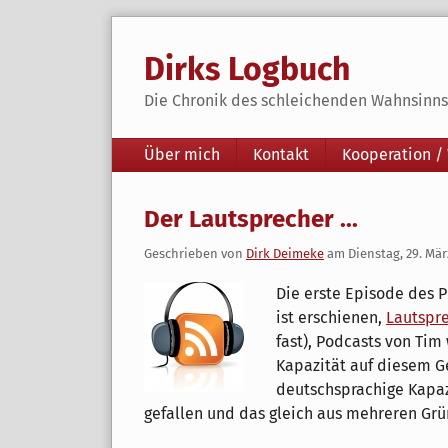
Skip
to
Dirks Logbuch
content
Die Chronik des schleichenden Wahnsinns 
Navigation
Über mich
Kontakt
Kooperation /
Der Lautsprecher ...
Geschrieben von
Dirk Deimeke
am
Dienstag, 29. Mär
Die erste Episode des 
ist erschienen,
Lautspr
fast), Podcasts von Tim 
Kapazität auf diesem Geb
deutschsprachige Kapazi
gefallen und das gleich aus mehreren Gr