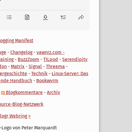
ogging Manifest
age
-
Changelog
-
yawnrz.com -
aining
-
BuzzZoom
-
TILpod
-
Serendipity
don
-
Matrix
-
Signal
-
Threema
-
ergeschichte
-
Technik
-
Linux-Server: Das
ende Handbuch
-
Bookwyrm
-
Blogkommentare
-
Archiv
urce-Blog-Netzwerk
logr Webring
>
-Logo von Peter Marquardt