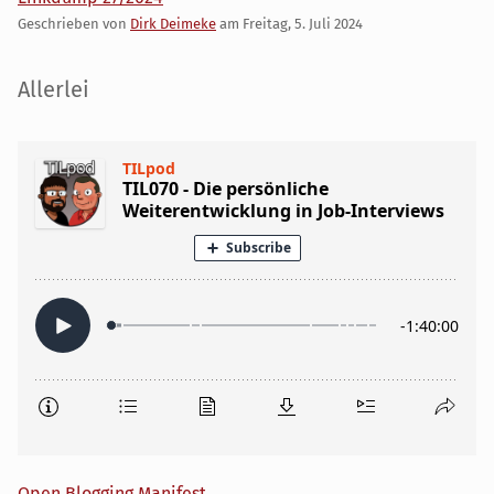
Geschrieben von
Dirk Deimeke
am
Freitag, 5. Juli 2024
Seitenleiste
Allerlei
Open Blogging Manifest