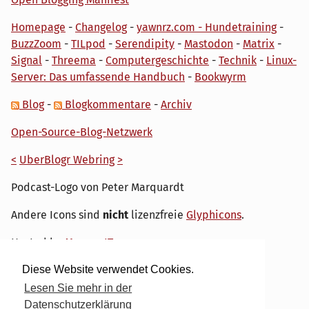
Homepage
-
Changelog
-
yawnrz.com - Hundetraining
-
BuzzZoom
-
TILpod
-
Serendipity
-
Mastodon
-
Matrix
-
Signal
-
Threema
-
Computergeschichte
-
Technik
-
Linux-
Server: Das umfassende Handbuch
-
Bookwyrm
Blog
-
Blogkommentare
-
Archiv
Open-Source-Blog-Netzwerk
<
UberBlogr Webring
>
Podcast-Logo von Peter Marquardt
Andere Icons sind
nicht
lizenzfreie
Glyphicons
.
Hosted by
My own IT.
Diese Website verwendet Cookies.
Lesen Sie mehr in der
Datenschutzerklärung