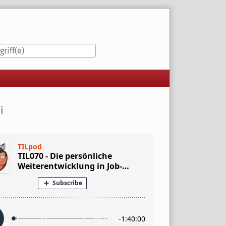
iste
i