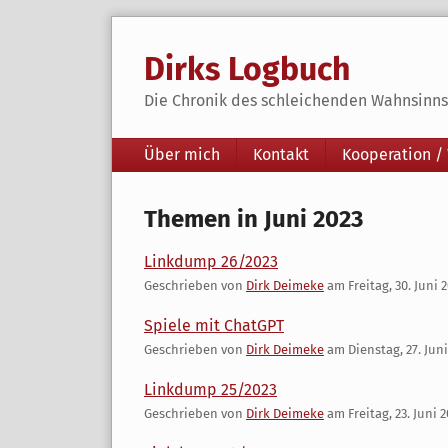
Skip
to
Dirks Logbuch
content
Die Chronik des schleichenden Wahnsinns 
Navigation
Über mich
Kontakt
Kooperation /
Themen in Juni 2023
Linkdump 26/2023
Geschrieben von
Dirk Deimeke
am
Freitag, 30. Juni 
Spiele mit ChatGPT
Geschrieben von
Dirk Deimeke
am
Dienstag, 27. Jun
Linkdump 25/2023
Geschrieben von
Dirk Deimeke
am
Freitag, 23. Juni 