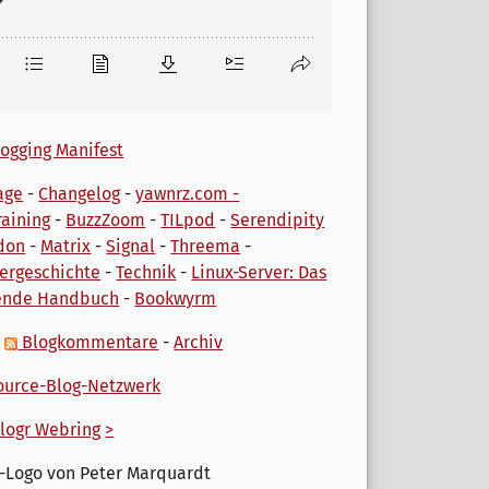
ogging Manifest
age
-
Changelog
-
yawnrz.com -
aining
-
BuzzZoom
-
TILpod
-
Serendipity
don
-
Matrix
-
Signal
-
Threema
-
ergeschichte
-
Technik
-
Linux-Server: Das
ende Handbuch
-
Bookwyrm
-
Blogkommentare
-
Archiv
urce-Blog-Netzwerk
logr Webring
>
-Logo von Peter Marquardt