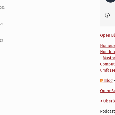
2023
023
Open Bl
023
Homep
Hundetr
-
Masto
Comput
umfass
Blog
Open-So
<
UberB
Podcast