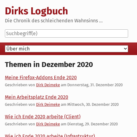
Skip
Dirks Logbuch
to
content
Die Chronik des schleichenden Wahnsinns ...
Navigation
Themen in Dezember 2020
Meine Firefox-Addons Ende 2020
Geschrieben von
Dirk Deimeke
am
Donnerstag, 31. Dezember 2020
Mein Arbeitsplatz Ende 2020
Geschrieben von
Dirk Deimeke
am
Mittwoch, 30. Dezember 2020
Wie ich Ende 2020 arbeite (Client)
Geschrieben von
Dirk Deimeke
am
Dienstag, 29. Dezember 2020
Wie ich Ende 2020 arbeite (Infrastruktur)