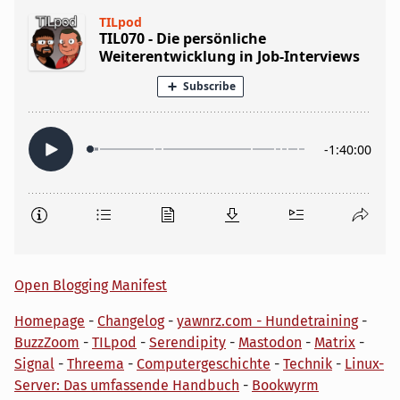
Open Blogging Manifest
Homepage
-
Changelog
-
yawnrz.com - Hundetraining
-
BuzzZoom
-
TILpod
-
Serendipity
-
Mastodon
-
Matrix
-
Signal
-
Threema
-
Computergeschichte
-
Technik
-
Linux-
Server: Das umfassende Handbuch
-
Bookwyrm