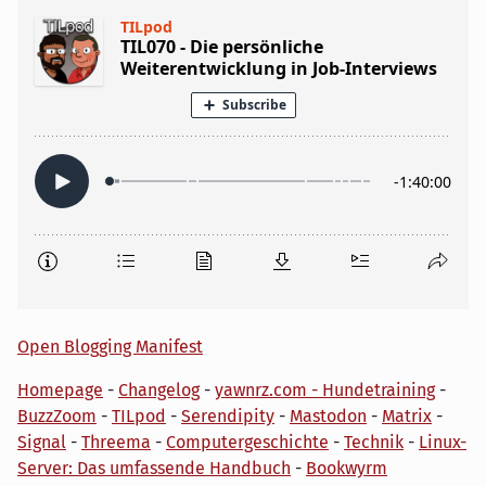
Open Blogging Manifest
Homepage
-
Changelog
-
yawnrz.com - Hundetraining
-
BuzzZoom
-
TILpod
-
Serendipity
-
Mastodon
-
Matrix
-
Signal
-
Threema
-
Computergeschichte
-
Technik
-
Linux-
Server: Das umfassende Handbuch
-
Bookwyrm