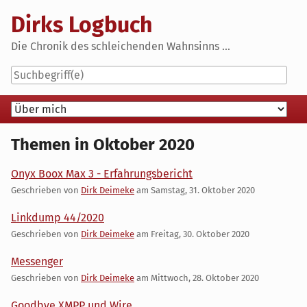
Skip
Dirks Logbuch
to
content
Die Chronik des schleichenden Wahnsinns ...
Navigation
Themen in Oktober 2020
Onyx Boox Max 3 - Erfahrungsbericht
Geschrieben von
Dirk Deimeke
am
Samstag, 31. Oktober 2020
Linkdump 44/2020
Geschrieben von
Dirk Deimeke
am
Freitag, 30. Oktober 2020
Messenger
Geschrieben von
Dirk Deimeke
am
Mittwoch, 28. Oktober 2020
Goodbye XMPP und Wire