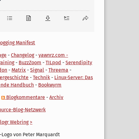
ogging Manifest
age
-
Changelog
-
yawnrz.com -
aining
-
BuzzZoom
-
TILpod
-
Serendipity
don
-
Matrix
-
Signal
-
Threema
-
ergeschichte
-
Technik
-
Linux-Server: Das
ende Handbuch
-
Bookwyrm
-
Blogkommentare
-
Archiv
urce-Blog-Netzwerk
logr Webring
>
-Logo von Peter Marquardt