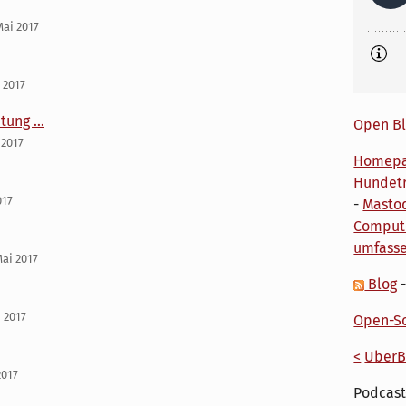
Mai 2017
 2017
ung ...
Open Bl
 2017
Homep
Hundetr
017
-
Masto
Comput
umfass
Mai 2017
Blog
 2017
Open-So
<
UberB
2017
Podcast