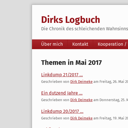
Skip
to
Dirks Logbuch
content
Die Chronik des schleichenden Wahnsinns 
Navigation
Über mich
Kontakt
Kooperation /
Themen in Mai 2017
Linkdump 21/2017 ...
Geschrieben von
Dirk Deimeke
am
Freitag, 26. Mai 2
Ein dutzend Jahre ...
Geschrieben von
Dirk Deimeke
am
Donnerstag, 25. 
Linkdump 20/2017 ...
Geschrieben von
Dirk Deimeke
am
Freitag, 19. Mai 2