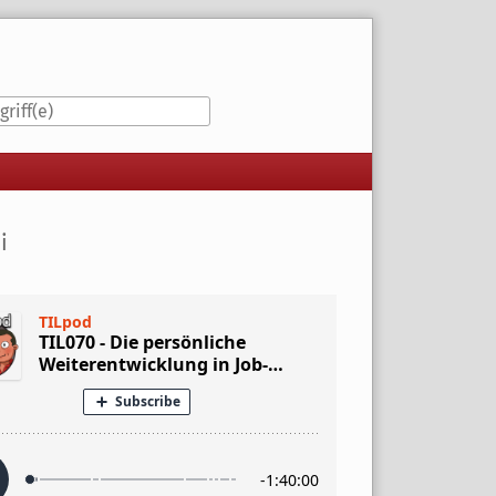
iste
i