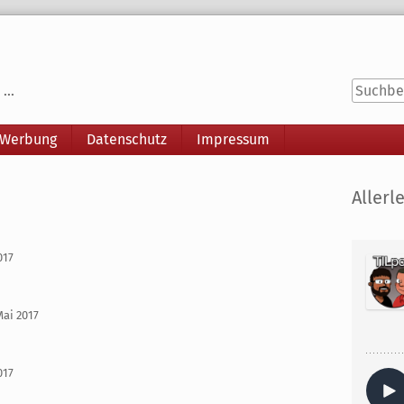
...
 Werbung
Datenschutz
Impressum
Seitenle
Allerle
017
Mai 2017
017