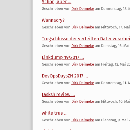
Schön, aber ...
Geschrieben von
Dirk Deimeke
am
Donnerstag, 18. 
Wannacry?
Geschrieben von
Dirk Deimeke
am
Mittwoch, 17. Mai
Trugschlüsse der verteilten Datenverarbeit
Geschrieben von
Dirk Deimeke
am
Dienstag, 16. Mai
Linkdump 19/2017 ...
Geschrieben von
Dirk Deimeke
am
Freitag, 12. Mai 2
DevOpsDaysZH 2017 ...
Geschrieben von
Dirk Deimeke
am
Donnerstag, 11. 
tasksh review ...
Geschrieben von
Dirk Deimeke
am
Mittwoch, 10. Mai
while true ...
Geschrieben von
Dirk Deimeke
am
Dienstag, 9. Mai 