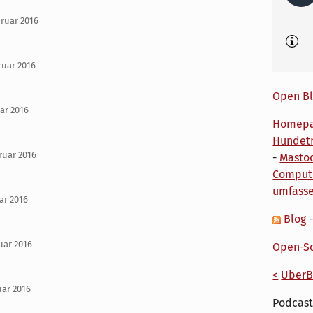
bruar 2016
ruar 2016
Open Bl
uar 2016
Homep
Hundetr
ruar 2016
-
Masto
Comput
umfass
uar 2016
Blog
uar 2016
Open-So
<
UberB
uar 2016
Podcast