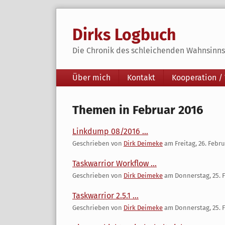
Skip
to
Dirks Logbuch
content
Die Chronik des schleichenden Wahnsinns 
Navigation
Über mich
Kontakt
Kooperation /
Themen in Februar 2016
Linkdump 08/2016 ...
Geschrieben von
Dirk Deimeke
am
Freitag, 26. Febr
Taskwarrior Workflow ...
Geschrieben von
Dirk Deimeke
am
Donnerstag, 25. 
Taskwarrior 2.5.1 ...
Geschrieben von
Dirk Deimeke
am
Donnerstag, 25. 