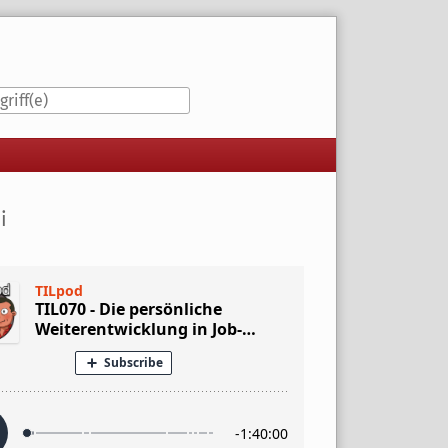
iste
i