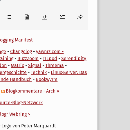
ogging Manifest
age
-
Changelog
-
yawnrz.com -
aining
-
BuzzZoom
-
TILpod
-
Serendipity
don
-
Matrix
-
Signal
-
Threema
-
ergeschichte
-
Technik
-
Linux-Server: Das
ende Handbuch
-
Bookwyrm
-
Blogkommentare
-
Archiv
urce-Blog-Netzwerk
logr Webring
>
-Logo von Peter Marquardt