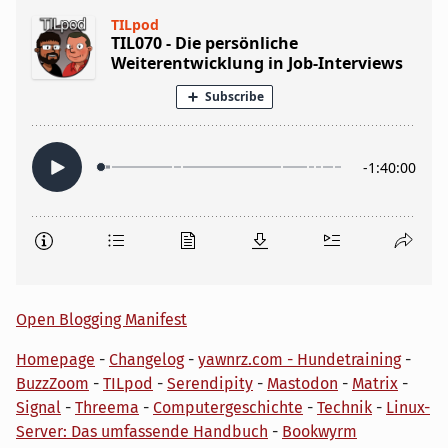
Open Blogging Manifest
Homepage
-
Changelog
-
yawnrz.com - Hundetraining
-
BuzzZoom
-
TILpod
-
Serendipity
-
Mastodon
-
Matrix
-
Signal
-
Threema
-
Computergeschichte
-
Technik
-
Linux-
Server: Das umfassende Handbuch
-
Bookwyrm