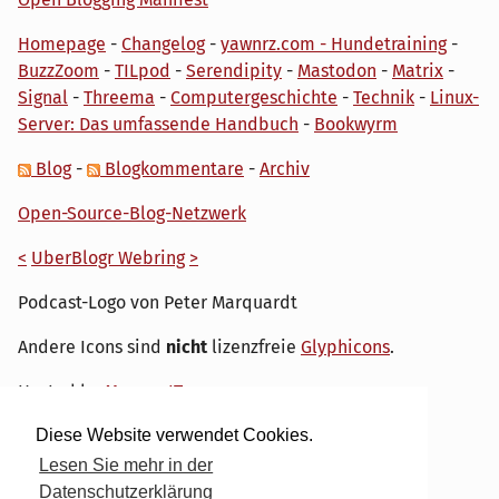
Homepage
-
Changelog
-
yawnrz.com - Hundetraining
-
BuzzZoom
-
TILpod
-
Serendipity
-
Mastodon
-
Matrix
-
Signal
-
Threema
-
Computergeschichte
-
Technik
-
Linux-
Server: Das umfassende Handbuch
-
Bookwyrm
Blog
-
Blogkommentare
-
Archiv
Open-Source-Blog-Netzwerk
<
UberBlogr Webring
>
Podcast-Logo von Peter Marquardt
Andere Icons sind
nicht
lizenzfreie
Glyphicons
.
Hosted by
My own IT.
Diese Website verwendet Cookies.
Lesen Sie mehr in der
Datenschutzerklärung