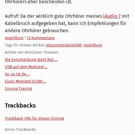
Ohrhörers eher bescheiden ist.
Aufruf: Da der wirklich gute Ohrhörer meines
iAudio 7
mit
Kabelbruch aufgegeben hat, kann ich Empfehlungen für
andere Ohrhörer gebrauchen.
Kategorien:
mobilfunk
|
12 Kommentare
Tags für diesen Artikel:
elsonmobistelel580
,
mobilfunk
Artikel mit ähnlichen Themen:
Die Entscheidung steht fest ...
USB auf dem Mobistel ...
So, es ist da ...
Elson Mobistel EL580 ...
Corona Tracing
Trackbacks
Trackback-URL für diesen Eintrag
Keine Trackbacks