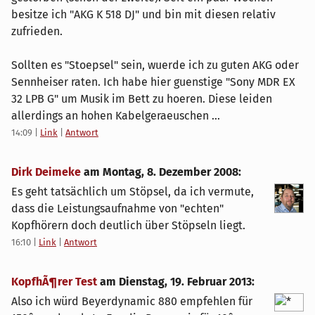
besitze ich "AKG K 518 DJ" und bin mit diesen relativ
zufrieden.
Sollten es "Stoepsel" sein, wuerde ich zu guten AKG oder
Sennheiser raten. Ich habe hier guenstige "Sony MDR EX
32 LPB G" um Musik im Bett zu hoeren. Diese leiden
allerdings an hohen Kabelgeraeuschen ...
14:09
|
Link
|
Antwort
Dirk Deimeke
am
Montag, 8. Dezember 2008
:
Es geht tatsächlich um Stöpsel, da ich vermute,
dass die Leistungsaufnahme von "echten"
Kopfhörern doch deutlich über Stöpseln liegt.
16:10
|
Link
|
Antwort
KopfhÃ¶rer Test
am
Dienstag, 19. Februar 2013
:
Also ich würd Beyerdynamic 880 empfehlen für