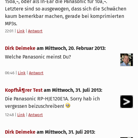
150â‚¬, oder als In-Ear die Panasonic für 10â‚¬.
Letztere sind so ausgewogen, dass sich die Schwächen
kaum bemerkbar machen, gerade bei komprimierten
MP3s.
22:01
|
Link
|
Antwort
Dirk Deimeke
am
Mittwoch, 20. Februar 2013
:
Welche Panasonic meinst Du?
06:46
|
Link
|
Antwort
KopfhÃ¶rer Test
am
Mittwoch, 31. Juli 2013
:
Die Panasonic RP-HJE120E1A. Sorry hab ich
vergessen beizuschreiben!
12:48
|
Link
|
Antwort
Dirk Deimeke
am
Mittwoch, 31. Juli 2013
: