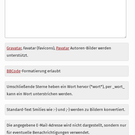
Antwort
Gravatar
, Favatar (Favicons),
Pavatar
Autoren-Bilder werden
zu
unterstützt.
BBCode
-Formatierung erlaubt
Umschließende Sterne heben ein Wort hervor (*wort*), per _wort_
kann ein Wort unterstrichen werden.
Standard-Text Smilies wie :-) und ;-) werden zu Bildern konvertiert.
Die angegebene E-Mail-Adresse wird nicht dargestellt, sondern nur
für eventuelle Benachrichtigungen verwendet.