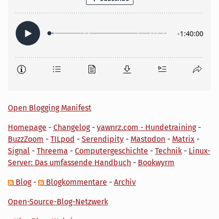
Open Blogging Manifest
Homepage
-
Changelog
-
yawnrz.com - Hundetraining
-
BuzzZoom
-
TILpod
-
Serendipity
-
Mastodon
-
Matrix
-
Signal
-
Threema
-
Computergeschichte
-
Technik
-
Linux-
Server: Das umfassende Handbuch
-
Bookwyrm
Blog
-
Blogkommentare
-
Archiv
Open-Source-Blog-Netzwerk